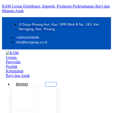
KSM Group Distributor, Importir, Produsen Perlengkapan Bayi dan
Mainan Anak
Jl Griya Pinang Asri, Kav. DPR Blok B No. 243, Kel.
Nerogtog, Kec. Pinang
+628119109299
info@ksmgroup.co.id
BRAND