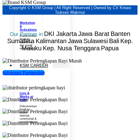
Copyright © KSM Group | All Right Reserved | Owned by CV Kreasi
Sukses Makmur
Workshop
&
Activations
DKI Jakarta
Jawa Barat
Banten
Our Partner in
Dokumentasi
Sumatera
Kalimantan
Jawa
Sulawesi
Bali
Kep.
lengkap
workshop
dan event
Maluku
Kep. Nusa Tenggara
Papua
momentum
KSM CAREER
Informasi Partnership
Live &
Works at
KSM
Dokumentasi
lengkap
acara
internal,
ceremonial &
pernghargaan