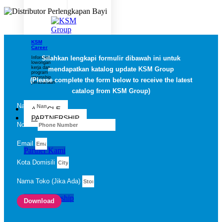
KSM
Career
Silahkan lengkapi formulir dibawah ini untuk
Informasi
lowongan
kerja dan
mendapatkan katalog update KSM Group
program
internship
(Please complete the form below to receive the latest
perusahaan
catalog from KSM Group)
Nama
ARTICLE
PARTNERSHIP
No HP
Email
Partner Kami
Kota Domisili
Nama Toko (Jika Ada)
Info Partnership
Download