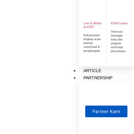
Live & Works
KSM Career
at KSM
Informasi
Dokumentasi
lowongan
lengkap acara
kerja dan
internal,
program
ceremonial &
internship
pernghargaan
perusahaan
ARTICLE
PARTNERSHIP
Partner Kami