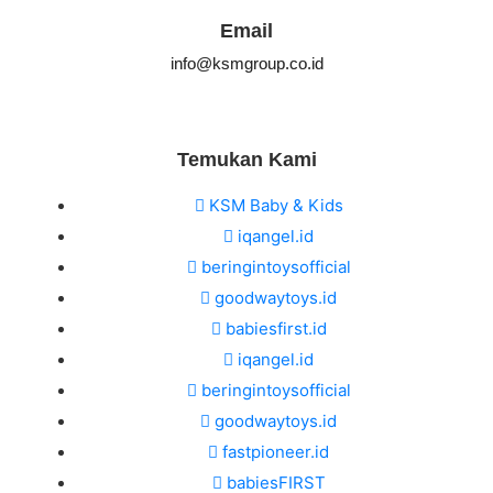
Email
info@ksmgroup.co.id
Temukan Kami
KSM Baby & Kids
iqangel.id
beringintoysofficial
goodwaytoys.id
babiesfirst.id
iqangel.id
beringintoysofficial
goodwaytoys.id
fastpioneer.id
babiesFIRST