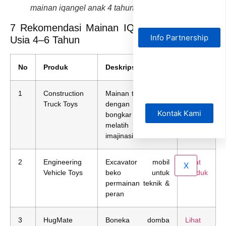
mainan iqangel anak 4 tahun
7 Rekomendasi Mainan IQAngel untuk Anak
Info Partnership
Usia 4–6 Tahun
No
Produk
Deskripsi Singkat
Link
1
Construction
Mainan transportasi
Lihat
Truck Toys
dengan aktivitas
Produk
Kontak Kami
bongkar muat,
melatih motorik &
imajinasi
2
Engineering
Excavator mobil
Lihat
X
Vehicle Toys
beko untuk
Produk
permainan teknik &
peran
3
HugMate
Boneka domba
Lihat