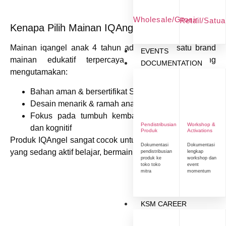
Wholesale/Grosir
Retail/Satu
Kenapa Pilih Mainan IQAngel?
Mainan iqangel anak 4 tahun adalah salah satu brand
EVENTS
mainan edukatif terpercaya di Indonesia yang
DOCUMENTATION
mengutamakan:
Bahan aman & bersertifikat SNI
Desain menarik & ramah anak
Fokus pada tumbuh kembang motorik, sensorik,
Pendistribusian
Workshop &
dan kognitif
Produk
Activations
Produk IQAngel sangat cocok untuk anak usia 4–6 tahun
Dokumentasi
Dokumentasi
yang sedang aktif belajar, bermain, dan berinteraksi.
pendistribusian
lengkap
produk ke
workshop dan
toko toko
event
mitra
momentum
KSM CAREER