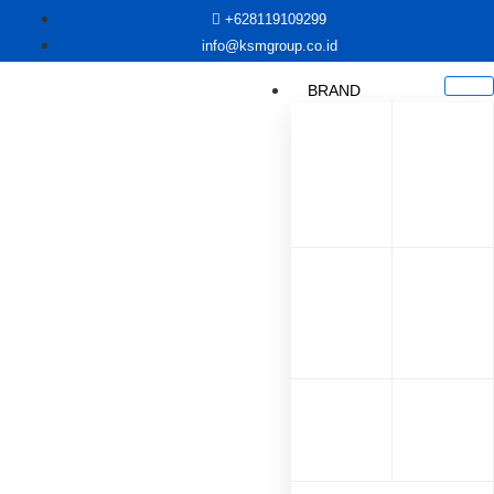
+628119109299
info@ksmgroup.co.id
BRAND