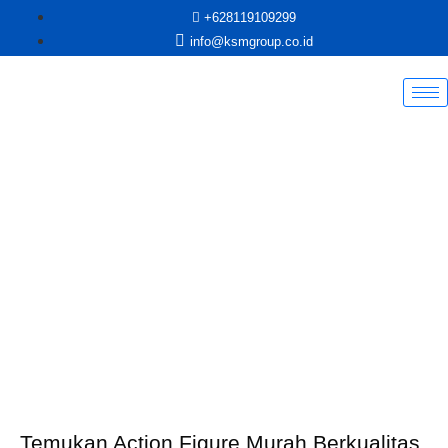
+628119109299
info@ksmgroup.co.id
Temukan Action Figure Murah Berkualitas