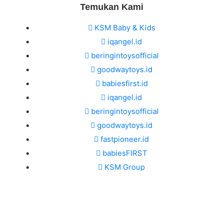
Temukan Kami
KSM Baby & Kids
iqangel.id
beringintoysofficial
goodwaytoys.id
babiesfirst.id
iqangel.id
beringintoysofficial
goodwaytoys.id
fastpioneer.id
babiesFIRST
KSM Group