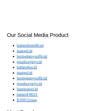
Our Social Media Product
babiesfirstofficial
iqangel.id
beringintoysofficial
goodwaytoys.id
babiesfirst.id
iqangel.id
beringintoysofficial
goodwaytoys.id
fastpioneer.id
babiesFIRST
KSM Group