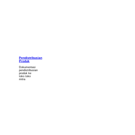
Pendistribusian
Produk
Dokumentasi
pendistribusian
produk ke
toko toko
mitra