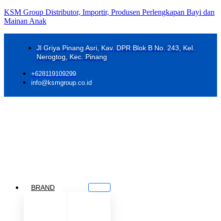
KSM Group Distributor, Importir, Produsen Perlengkapan Bayi dan
Mainan Anak
Jl Griya Pinang Asri, Kav. DPR Blok B No. 243, Kel.
Nerogtog, Kec. Pinang
+628119109299
info@ksmgroup.co.id
BRAND