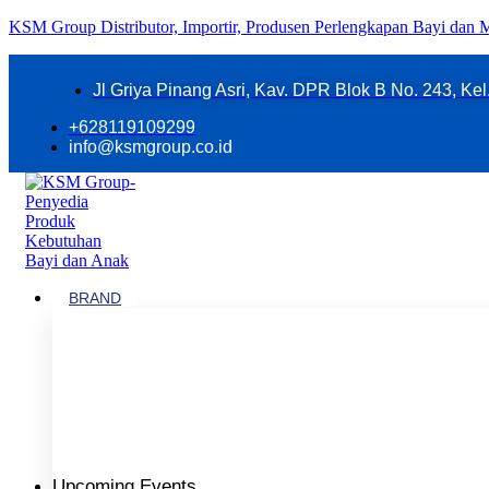
KSM Group Distributor, Importir, Produsen Perlengkapan Bayi dan
Jl Griya Pinang Asri, Kav. DPR Blok B No. 243, Ke
+628119109299
info@ksmgroup.co.id
BRAND
Upcoming Events