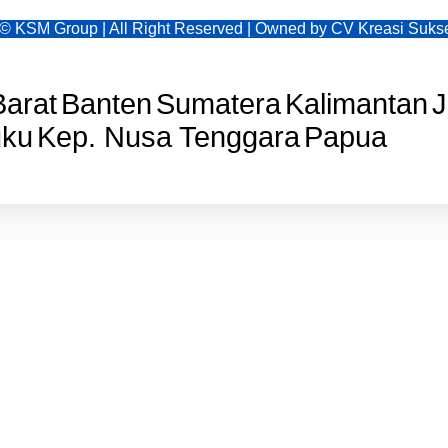
 © KSM Group | All Right Reserved | Owned by CV Kreasi Suk
arat
Banten
Sumatera
Kalimantan
uku
Kep. Nusa Tenggara
Papua