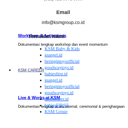
Email
info@ksmgroup.co.id
Workshop & Activations
Temukan Kami
Dokumentasi lengkap workshop dan event momentum
KSM Baby & Kids
iqangel.id
beringintoysofficial
goodwaytoys.id
KSM CAREER
babiesfirst.id
iqangel.id
beringintoysofficial
goodwaytoys.id
Live & Works at KSM
fastpioneer.id
babiesFIRST
Dokumentasi lengkap acara internal, ceremonial & pernghargaan
KSM Group