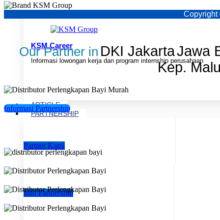
Copyright
KSM Career
DKI Jakarta
Jawa B
Our Partner in
Informasi lowongan kerja dan program internship perusahaan
Kep. Mal
ARTICLE
Informasi Partnership
PARTNERSHIP
Partner Kami
Info Partnership