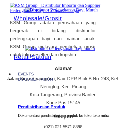
Wholesale/Grosir
KSM Group adalah perusahaan yang
bergerak di bidang distributor
perlengkapan bayi dan mainan anak.
KSM Group melayani pembelian grosir
untuk toko, reseller dan dropship.
Retail/Satuan
Alamat
EVENTS
Jalan Griya Pinang Asri, Kav. DPR Blok B No. 243, Kel.
DOCUMENTATION
Nerogtog, Kec. Pinang
Kota Tangerang, Provinsi Banten
Kode Pos 15145
Pendistribusian Produk
Dokumentasi pendistribusian produk ke toko toko mitra
Telepon
(021) 021 5571 8898