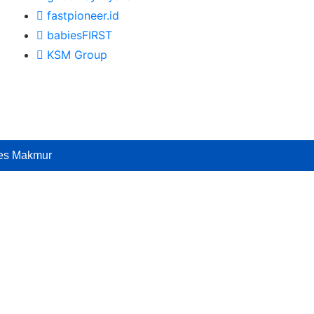
fastpioneer.id
babiesFIRST
KSM Group
ses Makmur