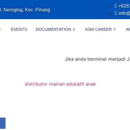
+628
l. Nerogtog, Kec. Pinang
info
EVENTS
DOCUMENTATION
KSM CAREER
A
Jika anda berminat menjadi Jastiper