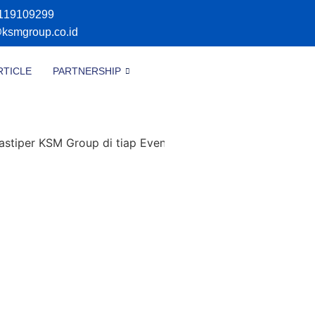
119109299
@ksmgroup.co.id
RTICLE
PARTNERSHIP
 KSM Group di tiap Event nya, silahkan chat tim kami deng