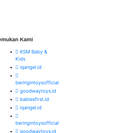
emukan Kami
KSM Baby &
Kids
iqangel.id
beringintoysofficial
goodwaytoys.id
babiesfirst.id
iqangel.id
beringintoysofficial
goodwaytoys.id