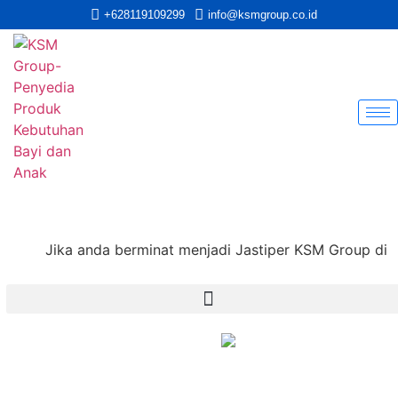
+628119109299
info@ksmgroup.co.id
Jika anda berminat menjadi Jastiper KSM Group di tia