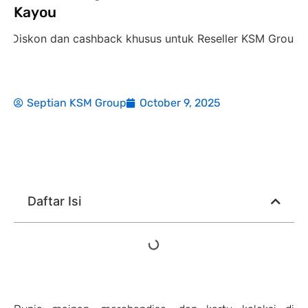
Kayou
an cashback khusus untuk Reseller KSM Group,
diskon 35
Septian KSM Group
October 9, 2025
Daftar Isi