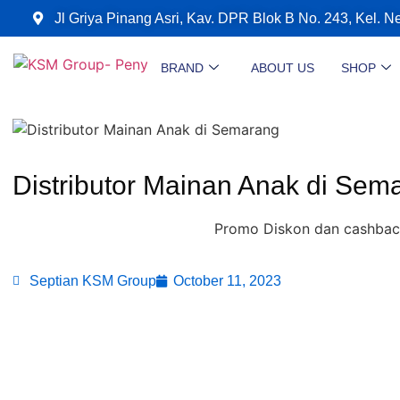
Jl Griya Pinang Asri, Kav. DPR Blok B No. 243, Kel. N
BRAND
ABOUT US
SHOP
Distributor Mainan Anak di Sem
Promo Diskon dan cashback khus
Septian KSM Group
October 11, 2023