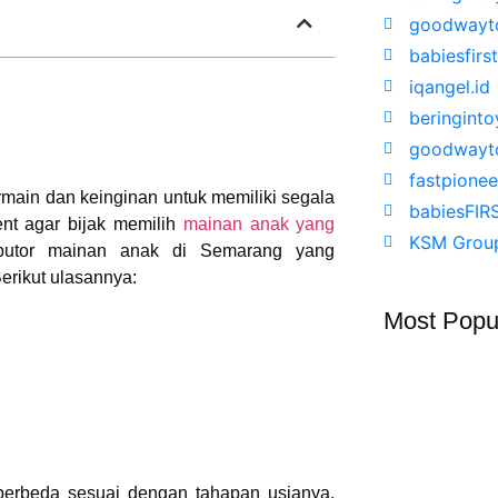
goodwayto
babiesfirst
iqangel.id
beringinto
goodwayto
fastpionee
main dan keinginan untuk memiliki segala
babiesFIR
nt agar bijak memilih
mainan anak yang
KSM Grou
ributor mainan anak di Semarang yang
erikut ulasannya:
Most Popu
erbeda sesuai dengan tahapan usianya.