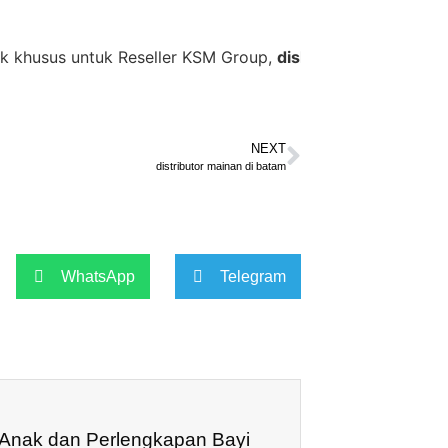
us untuk Reseller KSM Group,
diskon 35% + Cashback 10%
NEXT
distributor mainan di batam
WhatsApp
Telegram
 Anak dan Perlengkapan Bayi