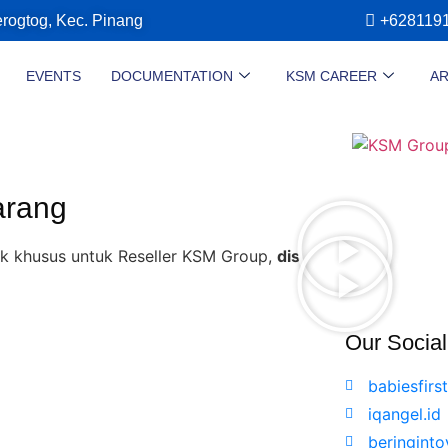
erogtog, Kec. Pinang
+628119
EVENTS
DOCUMENTATION
KSM CAREER
AR
arang
us untuk Reseller KSM Group,
diskon 35% + Cashback 10%
Our Socia
babiesfirst
iqangel.id
beringinto