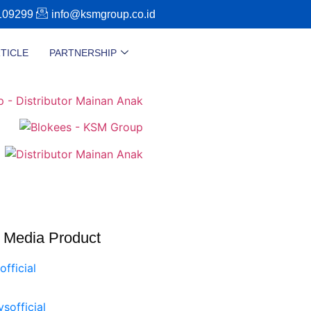
109299
info@ksmgroup.co.id
TICLE
PARTNERSHIP
,
hubungi tim reseller kami di 08119109299 atau klik tomb
l Media Product
official
ysofficial