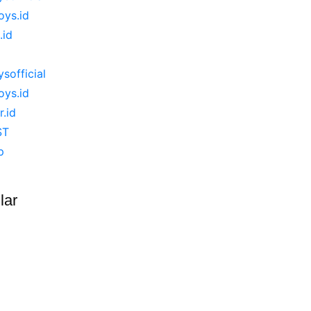
ys.id
.id
ysofficial
ys.id
r.id
ST
p
lar