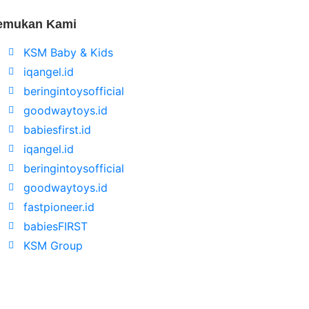
emukan Kami
KSM Baby & Kids
iqangel.id
beringintoysofficial
goodwaytoys.id
babiesfirst.id
iqangel.id
beringintoysofficial
goodwaytoys.id
fastpioneer.id
babiesFIRST
KSM Group