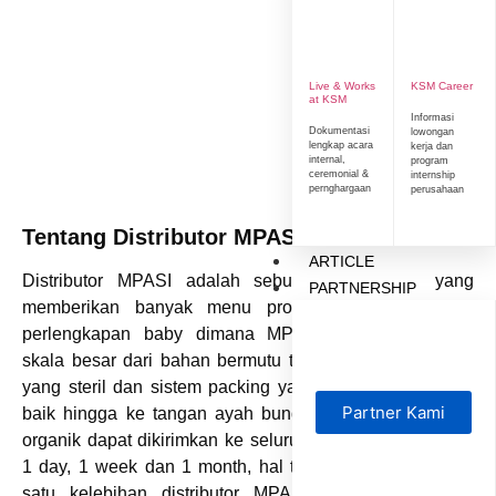
Live & Works
KSM Career
at KSM
Informasi
Dokumentasi
lowongan
lengkap acara
kerja dan
internal,
program
ceremonial &
internship
pernghargaan
perusahaan
Tentang Distributor MPASI
ARTICLE
Distributor MPASI
adalah sebuah perusahaan yang
PARTNERSHIP
memberikan banyak menu produk baby meal dan
perlengkapan baby dimana MPASInya diolah dalam
skala besar dari bahan bermutu tinggi, alat pengolahan
yang steril dan sistem packing yang terlindungi dengan
Partner Kami
baik hingga ke tangan ayah bunda. Baby meal MPASI
organik dapat dikirimkan ke seluruh area dengan sistem
1 day, 1 week dan 1 month, hal tersebut menjadi salah
satu kelebihan distributor MPASI karena memenuhi