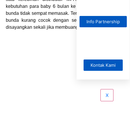
kebutuhan para baby 6 bulan ke atas dikala para ayah
bunda tidak sempat memasak. Terkadang masakan ayah
bunda kurang cocok dengan selera baby dan sangat
Info Partnership
disayangkan sekali jika membuang bahan menunya.
Kontak Kami
X