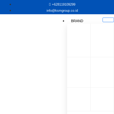
+628119109299
info@ksmgroup.co.id
BRAND