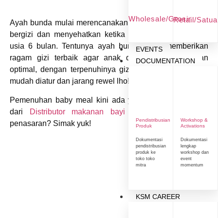
Wholesale/Grosir
Retail/Satu
Ayah bunda mulai merencanakan baby meal yang enak,
bergizi dan menyehatkan ketika baby mulai masuk ke
usia 6 bulan. Tentunya ayah bunda ingin memberikan
EVENTS
ragam gizi terbaik agar anak dapat tumbuh dengan
DOCUMENTATION
optimal, dengan terpenuhinya gizi makanan anak akan
mudah diatur dan jarang rewel lho!
Pemenuhan baby meal kini ada yang praktis dan enak
dari
Distributor makanan bayi
MPASI grouu. Anda
Pendistribusian
Workshop &
penasaran? Simak yuk!
Produk
Activations
Dokumentasi
Dokumentasi
pendistribusian
lengkap
produk ke
workshop dan
toko toko
event
mitra
momentum
KSM CAREER