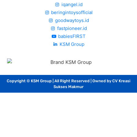
iqangel.id
beringintoysofficial
goodwaytoys.id
fastpioneer.id
babiesFIRST
KSM Group
Copyright © KSM Group | All Right Reserved | Owned by CV Kreasi
Sukses Makmur