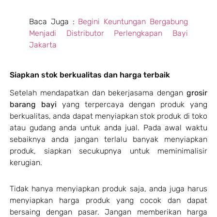
Baca Juga :
Begini Keuntungan Bergabung
Menjadi Distributor Perlengkapan Bayi
Jakarta
Siapkan stok berkualitas dan harga terbaik
Setelah mendapatkan dan bekerjasama dengan
grosir
barang bayi
yang terpercaya dengan produk yang
berkualitas, anda dapat menyiapkan stok produk di toko
atau gudang anda untuk anda jual. Pada awal waktu
sebaiknya anda jangan terlalu banyak menyiapkan
produk, siapkan secukupnya untuk meminimalisir
kerugian.
Tidak hanya menyiapkan produk saja, anda juga harus
menyiapkan harga produk yang cocok dan dapat
bersaing dengan pasar. Jangan memberikan harga