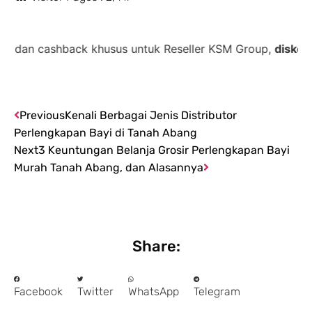
n cashback khusus untuk Reseller KSM Group,
diskon 35%
Previous
Kenali Berbagai Jenis Distributor
Perlengkapan Bayi di Tanah Abang
Next
3 Keuntungan Belanja Grosir Perlengkapan Bayi
Murah Tanah Abang, dan Alasannya
Share:
Facebook
Twitter
WhatsApp
Telegram