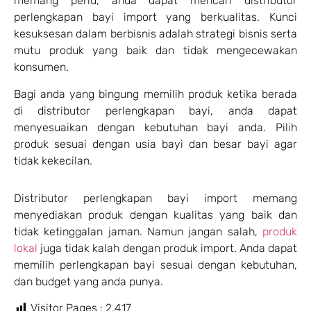
memang perlu, anda dapat mencari distributor
perlengkapan bayi import yang berkualitas. Kunci
kesuksesan dalam berbisnis adalah strategi bisnis serta
mutu produk yang baik dan tidak mengecewakan
konsumen.
Bagi anda yang bingung memilih produk ketika berada
di distributor perlengkapan bayi, anda dapat
menyesuaikan dengan kebutuhan bayi anda. Pilih
produk sesuai dengan usia bayi dan besar bayi agar
tidak kekecilan.
Distributor perlengkapan bayi import memang
menyediakan produk dengan kualitas yang baik dan
tidak ketinggalan jaman. Namun jangan salah,
produk
lokal
juga tidak kalah dengan produk import. Anda dapat
memilih perlengkapan bayi sesuai dengan kebutuhan,
dan budget yang anda punya.
Visitor Pages :
2,417