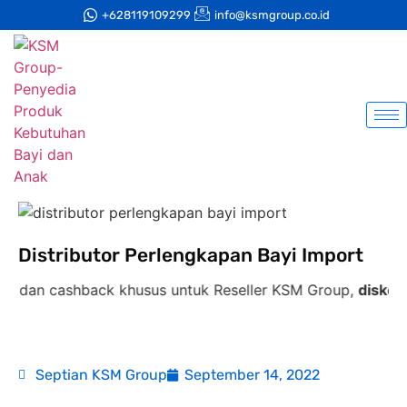
+628119109299
info@ksmgroup.co.id
Distributor Perlengkapan Bayi Import
n cashback khusus untuk Reseller KSM Group,
diskon 35%
Septian KSM Group
September 14, 2022