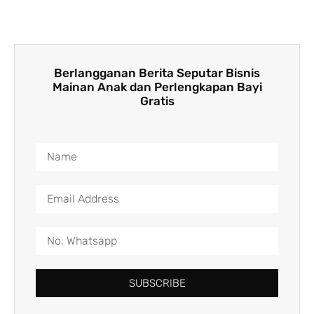
Berlangganan Berita Seputar Bisnis
Mainan Anak dan Perlengkapan Bayi
Gratis
SUBSCRIBE