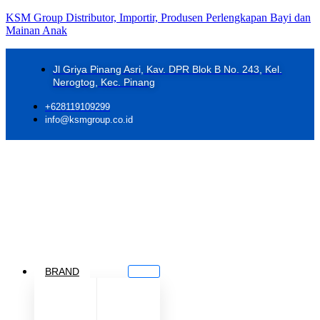
KSM Group Distributor, Importir, Produsen Perlengkapan Bayi dan
Mainan Anak
Jl Griya Pinang Asri, Kav. DPR Blok B No. 243, Kel.
Nerogtog, Kec. Pinang
+628119109299
info@ksmgroup.co.id
BRAND