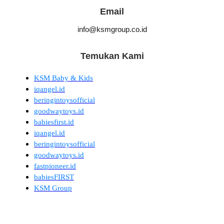
Email
info@ksmgroup.co.id
Temukan Kami
KSM Baby & Kids
iqangel.id
beringintoysofficial
goodwaytoys.id
babiesfirst.id
iqangel.id
beringintoysofficial
goodwaytoys.id
fastpioneer.id
babiesFIRST
KSM Group