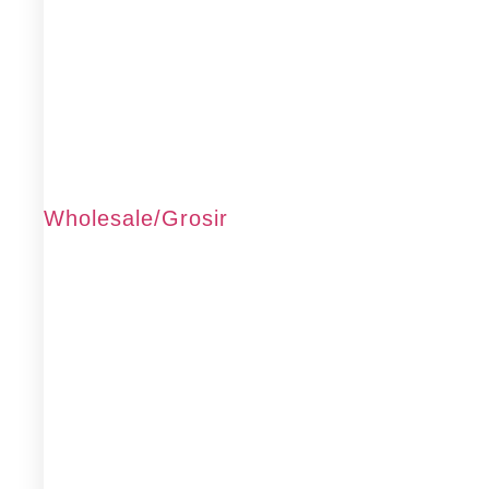
Wholesale/Grosir