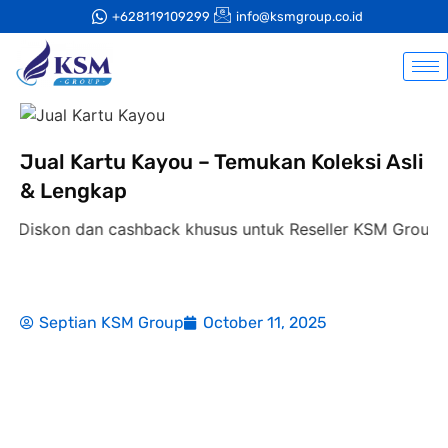
+628119109299
info@ksmgroup.co.id
Jual Kartu Kayou – Temukan Koleksi Asli
& Lengkap
on dan cashback khusus untuk Reseller KSM Group,
disko
Septian KSM Group
October 11, 2025