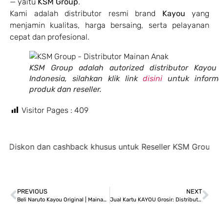
— yaitu
KSM Group
.
Kami adalah distributor resmi brand
Kayou
yang
menjamin kualitas, harga bersaing, serta pelayanan
cepat dan profesional.
KSM Group adalah autorized distributor Kayou
Indonesia, silahkan klik link
disini
untuk inform
produk dan reseller.
Visitor Pages :
409
on dan cashback khusus untuk Reseller KSM Group,
disko
PREVIOUS
NEXT
Beli Naruto Kayou Original | Mainan Koleksi Berkualitas
Jual Kartu KAYOU Grosir: Distributor Resmi dan Peluang Usaha