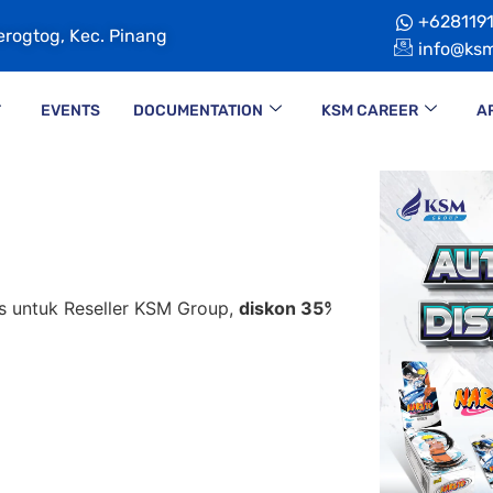
+628119
Nerogtog, Kec. Pinang
info@ksm
EVENTS
DOCUMENTATION
KSM CAREER
A
seller KSM Group,
diskon 35% + Cashback 10%,
hubungi ti