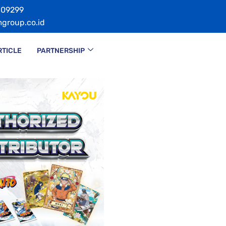
109299
group.co.id
RTICLE
PARTNERSHIP
m reseller kami di 08119109299 atau klik tombol Whatsapp