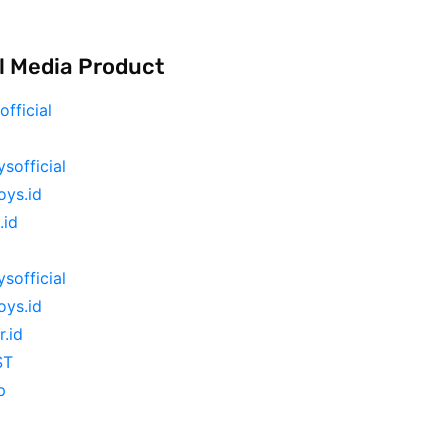
l Media Product
official
ysofficial
ys.id
.id
ysofficial
ys.id
r.id
ST
p