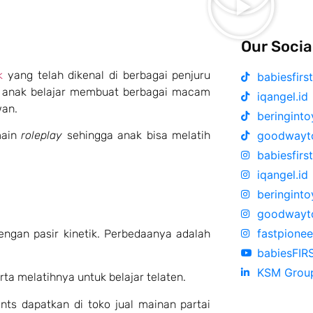
Our Socia
k
yang telah dikenal di berbagai penjuru
babiesfirst
k anak belajar membuat berbagai macam
iqangel.id
wan.
beringinto
goodwayto
main
roleplay
sehingga anak bisa melatih
babiesfirst
iqangel.id
beringinto
goodwayto
fastpionee
dengan pasir kinetik. Perbedaanya adalah
babiesFIR
KSM Grou
rta melatihnya untuk belajar telaten.
nts dapatkan di toko jual mainan partai