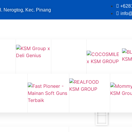
+628
l. Nerogtog, Kec. Pinang
info
 Teman Belajar Anak
usus untuk Reseller KSM Group,
diskon 35% + Cashback 1