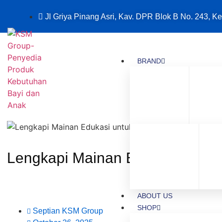
Jl Griya Pinang Asri, Kav. DPR Blok B No. 243, Ke
BRAND
Lengkapi Mainan Edukasi untuk
Promo Diskon dan cashback kh
ABOUT US
SHOP
Septian KSM Group