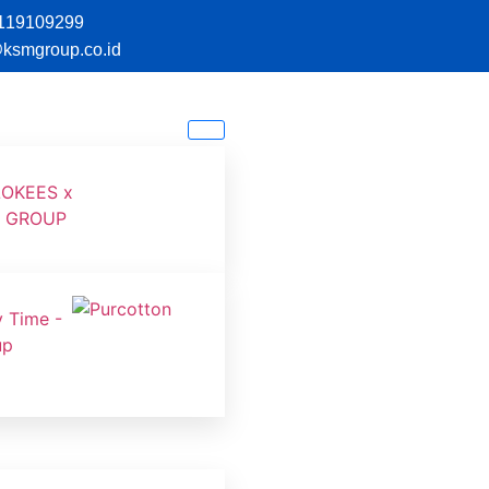
119109299
@ksmgroup.co.id
0%,
hubungi tim reseller kami di 08119109299 atau klik to