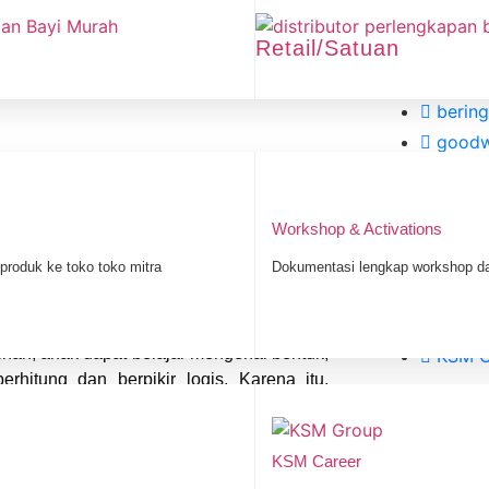
Our Socia
Retail/Satuan
babies
iqange
bering
goodw
babies
iqange
Workshop & Activations
bering
goodw
produk ke toko toko mitra
Dokumentasi lengkap workshop 
fastpi
babie
ivitas bermain sebenarnya menjadi bagian
nan, anak dapat belajar mengenal bentuk,
KSM 
hitung dan berpikir logis. Karena itu,
i langkah bijak bagi setiap orang tua yang
Most Popu
KSM Career