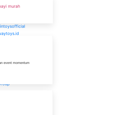
l Media Product
firstofficial
l.id
intoysofficial
aytoys.id
first.id
l.id
intoysofficial
aytoys.id
dan event momentum
oneer.id
sFIRST
Group
lar