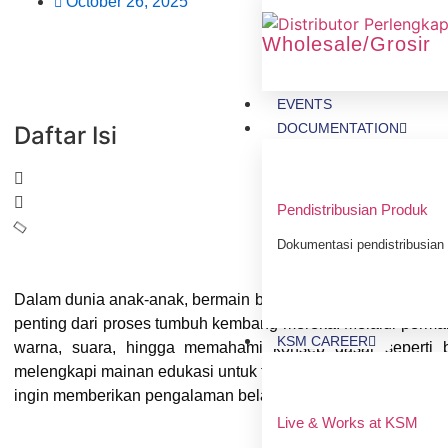
October 26, 2025
Wholesale/Grosir
EVENTS
DOCUMENTATION
Daftar Isi
Pendistribusian Produk
Dokumentasi pendistribusian 
Dalam dunia anak-anak, bermain bukan sekadar hiburan. Akt
penting dari proses tumbuh kembang mereka. Melalui permai
KSM CAREER
warna, suara, hingga memahami konsep dasar seperti ber
melengkapi mainan edukasi untuk teman belajar anak
menjad
ingin memberikan pengalaman belajar yang menyenangkan.
Live & Works at KSM