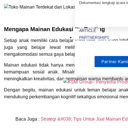
Dokumentasi lengkap acara i
Mengapa Mainan Edukasi Itu Penting
ARTICLE
PARTNERSHIP
Setiap anak memiliki cara belajar yang unik. Ada yang le
juga yang belajar lewat melihat atau praktik lang
mengakomodasi semua gaya belajar tersebut.
Partner Kami
Mainan edukasi tidak hanya menghibur, tetapi juga meran
kemampuan sosial anak. Misalnya, puzzle melatih ke
meningkatkan kreativitas, dan permainan warna membantu a
Dengan begitu,
mainan edukasi untuk teman belajar ana
mendukung perkembangan kognitif sekaligus emosional mer
Baca Juga :
Strategi &#038; Tips Untuk Jual Mainan E