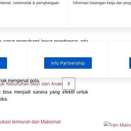
nternal, ceremonial & pernghargaan
Informasi lowongan kerja dan pro
bih cepat memahami lewat mendengar, ada
sung. Nah, mainan edukatif membantu
Info Partnership
gsang perkembangan otak, motorik, serta
mampuan problem solving, balok susun
nak mengenal pola.
X
k
bisa menjadi sarana yang efektif untuk
eka.
dukasi termurah dan Maksimal