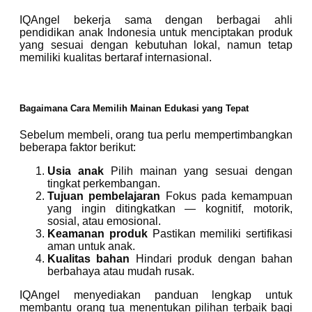
IQAngel bekerja sama dengan berbagai ahli
pendidikan anak Indonesia untuk menciptakan produk
yang sesuai dengan kebutuhan lokal, namun tetap
memiliki kualitas bertaraf internasional.
Bagaimana Cara Memilih Mainan Edukasi yang Tepat
Sebelum membeli, orang tua perlu mempertimbangkan
beberapa faktor berikut:
Usia anak
Pilih mainan yang sesuai dengan
tingkat perkembangan.
Tujuan pembelajaran
Fokus pada kemampuan
yang ingin ditingkatkan — kognitif, motorik,
sosial, atau emosional.
Keamanan produk
Pastikan memiliki sertifikasi
aman untuk anak.
Kualitas bahan
Hindari produk dengan bahan
berbahaya atau mudah rusak.
IQAngel menyediakan panduan lengkap untuk
membantu orang tua menentukan pilihan terbaik bagi