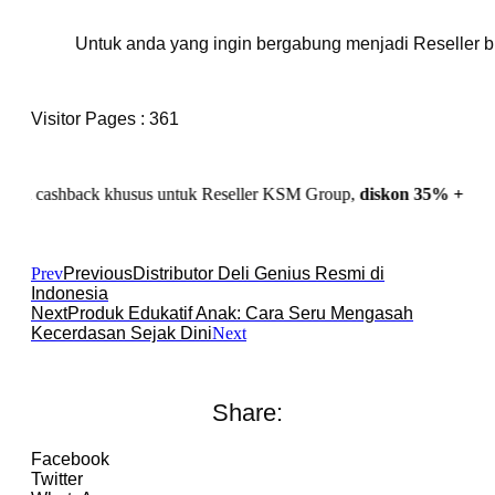
Untuk anda yang ingin bergabung menjadi Reseller bi
Visitor Pages :
361
back khusus untuk Reseller KSM Group,
diskon 35% + Cashback 1
Prev
Previous
Distributor Deli Genius Resmi di
Indonesia
Next
Produk Edukatif Anak: Cara Seru Mengasah
Kecerdasan Sejak Dini
Next
Share:
Facebook
Twitter