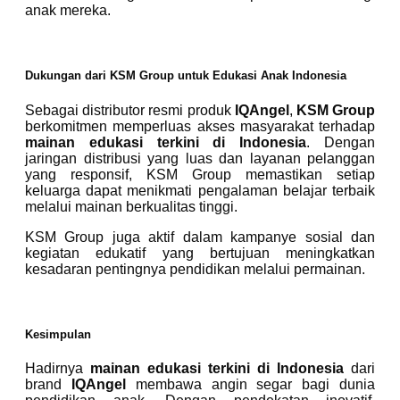
anak mereka.
Dukungan dari KSM Group untuk Edukasi Anak Indonesia
Sebagai distributor resmi produk
IQAngel
,
KSM Group
berkomitmen memperluas akses masyarakat terhadap
mainan edukasi terkini di Indonesia
. Dengan
jaringan distribusi yang luas dan layanan pelanggan
yang responsif, KSM Group memastikan setiap
keluarga dapat menikmati pengalaman belajar terbaik
melalui mainan berkualitas tinggi.
KSM Group juga aktif dalam kampanye sosial dan
kegiatan edukatif yang bertujuan meningkatkan
kesadaran pentingnya pendidikan melalui permainan.
Kesimpulan
Hadirnya
mainan edukasi terkini di Indonesia
dari
brand
IQAngel
membawa angin segar bagi dunia