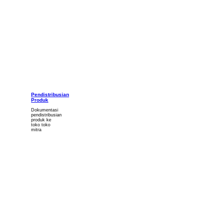
Pendistribusian
Produk
Dokumentasi
pendistribusian
produk ke
toko toko
mitra