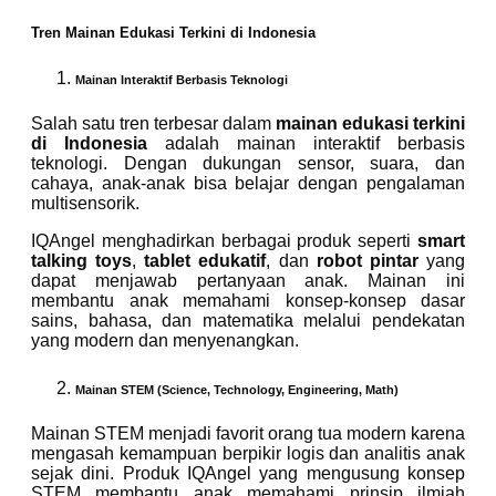
Tren Mainan Edukasi Terkini di Indonesia
Mainan Interaktif Berbasis Teknologi
Salah satu tren terbesar dalam
mainan edukasi terkini
di Indonesia
adalah mainan interaktif berbasis
teknologi. Dengan dukungan sensor, suara, dan
cahaya, anak-anak bisa belajar dengan pengalaman
multisensorik.
IQAngel menghadirkan berbagai produk seperti
smart
talking toys
,
tablet edukatif
, dan
robot pintar
yang
dapat menjawab pertanyaan anak. Mainan ini
membantu anak memahami konsep-konsep dasar
sains, bahasa, dan matematika melalui pendekatan
yang modern dan menyenangkan.
Mainan STEM (Science, Technology, Engineering, Math)
Mainan STEM menjadi favorit orang tua modern karena
mengasah kemampuan berpikir logis dan analitis anak
sejak dini. Produk IQAngel yang mengusung konsep
STEM membantu anak memahami prinsip ilmiah