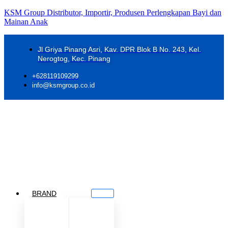
KSM Group Distributor, Importir, Produsen Perlengkapan Bayi dan
Mainan Anak
Jl Griya Pinang Asri, Kav. DPR Blok B No. 243, Kel.
Nerogtog, Kec. Pinang
+628119109299
info@ksmgroup.co.id
BRAND