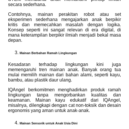
secara sederhana.
Contohnya, mainan perakitan robot atau set
eksperimen sederhana mengajarkan anak berpikir
kritis dan memecahkan masalah dengan logika.
Konsep seperti ini sangat relevan di era digital, di
mana keterampilan berpikir ilmiah menjadi bekal masa
depan.
Mainan Berbahan Ramah Lingkungan
Kesadaran terhadap lingkungan kini juga
memengaruhi tren mainan anak. Banyak orang tua
mulai memilih mainan dari bahan alami, seperti kayu,
bambu, atau plastik daur ulang.
IQAngel berkomitmen menghadirkan produk ramah
lingkungan tanpa mengorbankan kualitas dan
keamanan. Mainan kayu edukatif dari IQAngel,
misalnya, dilengkapi dengan cat non-toksik dan desain
ergonomis yang aman untuk anak-anak.
Mainan Sensorik untuk Anak Usia Dini