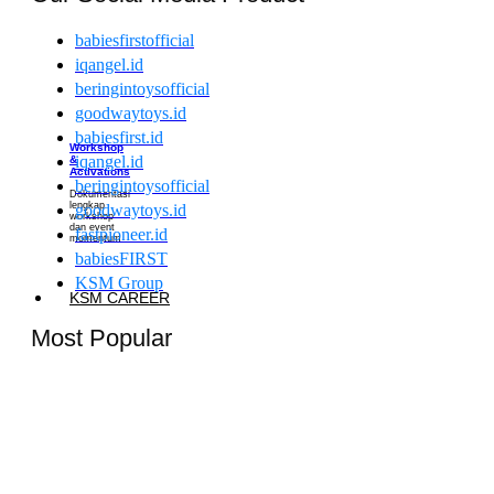
babiesfirstofficial
iqangel.id
beringintoysofficial
goodwaytoys.id
babiesfirst.id
Workshop
iqangel.id
&
Activations
beringintoysofficial
Dokumentasi
lengkap
goodwaytoys.id
workshop
dan event
fastpioneer.id
momentum
babiesFIRST
KSM Group
KSM CAREER
Most Popular