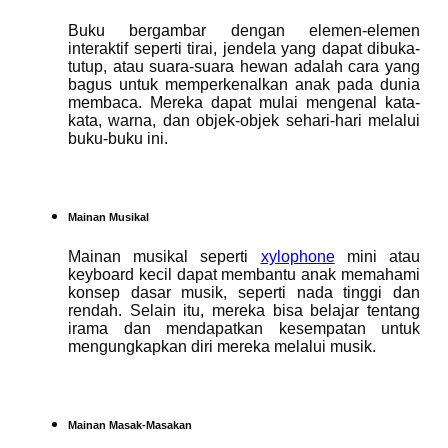
Buku bergambar dengan elemen-elemen
interaktif seperti tirai, jendela yang dapat dibuka-
tutup, atau suara-suara hewan adalah cara yang
bagus untuk memperkenalkan anak pada dunia
membaca. Mereka dapat mulai mengenal kata-
kata, warna, dan objek-objek sehari-hari melalui
buku-buku ini.
Mainan Musikal
Mainan musikal seperti
xylophone
mini atau
keyboard kecil dapat membantu anak memahami
konsep dasar musik, seperti nada tinggi dan
rendah. Selain itu, mereka bisa belajar tentang
irama dan mendapatkan kesempatan untuk
mengungkapkan diri mereka melalui musik.
Mainan Masak-Masakan