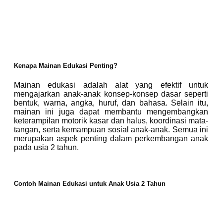
Kenapa Mainan Edukasi Penting?
Mainan edukasi adalah alat yang efektif untuk
mengajarkan anak-anak konsep-konsep dasar seperti
bentuk, warna, angka, huruf, dan bahasa. Selain itu,
mainan ini juga dapat membantu mengembangkan
keterampilan motorik kasar dan halus, koordinasi mata-
tangan, serta kemampuan sosial anak-anak. Semua ini
merupakan aspek penting dalam perkembangan anak
pada usia 2 tahun.
Contoh Mainan Edukasi untuk Anak Usia 2 Tahun