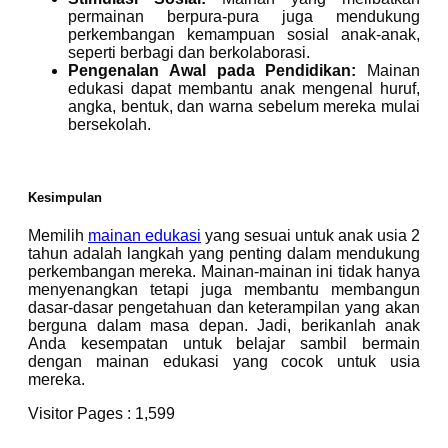
permainan berpura-pura juga mendukung
perkembangan kemampuan sosial anak-anak,
seperti berbagi dan berkolaborasi.
Pengenalan Awal pada Pendidikan:
Mainan
edukasi dapat membantu anak mengenal huruf,
angka, bentuk, dan warna sebelum mereka mulai
bersekolah.
Kesimpulan
Memilih
mainan edukasi
yang sesuai untuk anak usia 2
tahun adalah langkah yang penting dalam mendukung
perkembangan mereka. Mainan-mainan ini tidak hanya
menyenangkan tetapi juga membantu membangun
dasar-dasar pengetahuan dan keterampilan yang akan
berguna dalam masa depan. Jadi, berikanlah anak
Anda kesempatan untuk belajar sambil bermain
dengan mainan edukasi yang cocok untuk usia
mereka.
Visitor Pages :
1,599