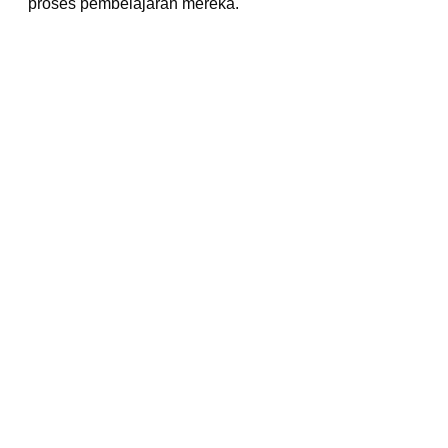
proses pembelajaran mereka.