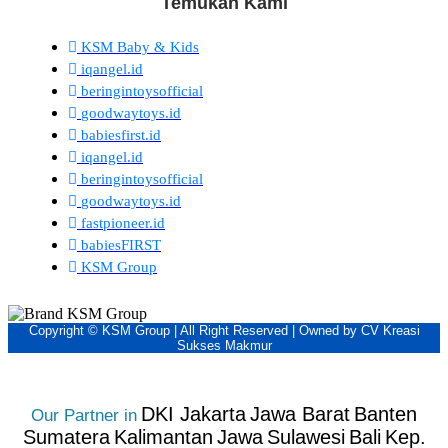
Temukan Kami
KSM Baby & Kids
iqangel.id
beringintoysofficial
goodwaytoys.id
babiesfirst.id
iqangel.id
beringintoysofficial
goodwaytoys.id
fastpioneer.id
babiesFIRST
KSM Group
Copyright © KSM Group | All Right Reserved | Owned by CV Kreasi
Sukses Makmur
DKI Jakarta
Jawa Barat
Banten
Our Partner in
Sumatera
Kalimantan
Jawa
Sulawesi
Bali
Kep.