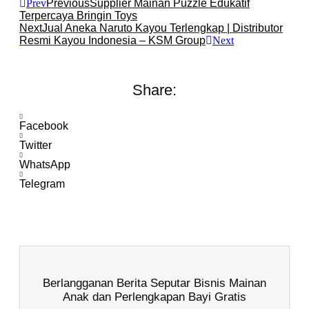
Prev
Previous
Supplier Mainan Puzzle Edukatif
Terpercaya Bringin Toys
Next
Jual Aneka Naruto Kayou Terlengkap | Distributor
Resmi Kayou Indonesia – KSM Group
Next
Share:
Facebook
Twitter
WhatsApp
Telegram
Berlangganan Berita Seputar Bisnis Mainan
Anak dan Perlengkapan Bayi Gratis