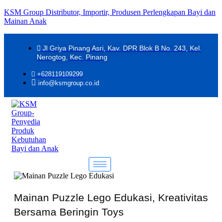
KSM Group Distributor, Importir, Produsen Perlengkapan Bayi dan
Mainan Anak
Jl Griya Pinang Asri, Kav. DPR Blok B No. 243, Kel.
Nerogtog, Kec. Pinang
+628119109299
info@ksmgroup.co.id
Mainan Puzzle Lego Edukasi, Kreativitas
Bersama Beringin Toys