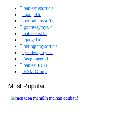
babiesfirstofficial
iqangel.id
beringintoysofficial
goodwaytoys.id
babiesfirst.id
iqangel.id
beringintoysofficial
goodwaytoys.id
fastpioneer.id
babiesFIRST
KSM Group
Most Popular