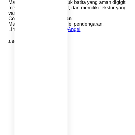
Mainan sensorik terbaik untuk batita yang aman digigit,
mengeluarkan suara lembut, dan memiliki tekstur yang
variatif.
Cocok untuk usia:
3-12 bulan
Manfaat: stimulasi oral, tactile, pendengaran.
Link pembelian :
Shopee IQAngel
2.
Sensory Ball Soft Grip