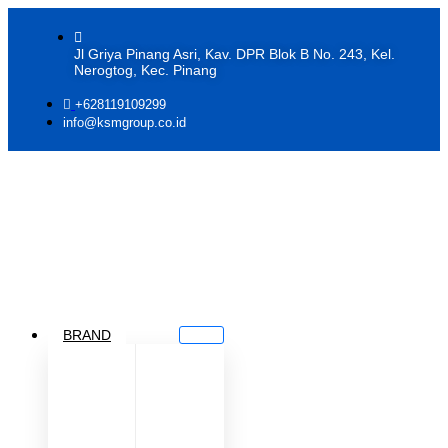
Jl Griya Pinang Asri, Kav. DPR Blok B No. 243, Kel.
Nerogtog, Kec. Pinang
+628119109299
info@ksmgroup.co.id
BRAND