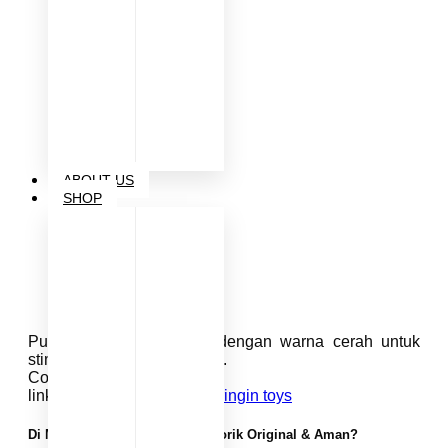
ABOUT US
SHOP
Puzzle huruf dan angka dengan warna cerah untuk
stimulasi visual dan kognitif.
Cocok usia:
1-3 tahun
link pembelian :
shopee beringin toys
Di Mana Membeli Mainan Sensorik Original & Aman?