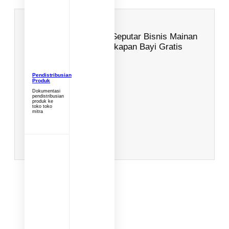
Berlangganan Berita Seputar Bisnis Mainan
Anak dan Perlengkapan Bayi Gratis
Name
Pendistribusian
Produk
Email Address
Dokumentasi
pendistribusian
produk ke
toko toko
No. Whatsapp
mitra
SUBSCRIBE