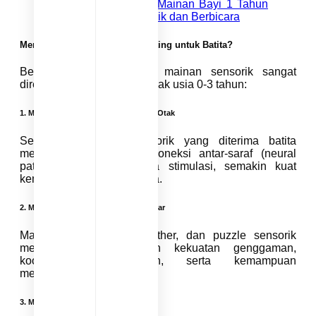
Baca Juga :
4 Jenis Mainan Bayi 1 Tahun
Untuk Stimulasi Motorik dan Berbicara
Mengapa Mainan Sensorik Penting untuk Batita?
Berikut alasan mengapa mainan sensorik sangat
direkomendasikan untuk anak usia 0-3 tahun:
1.
Mengembangkan Koneksi Saraf di Otak
Setiap rangsangan sensorik yang diterima batita
membantu membangun koneksi antar-saraf (neural
pathways). Semakin kaya stimulasi, semakin kuat
kemampuan belajar mereka.
2.
Meningkatkan Motorik Halus & Kasar
Mainan seperti rattle, teether, dan puzzle sensorik
membantu anak melatih kekuatan genggaman,
koordinasi mata–tangan, serta kemampuan
memindahkan benda.
3.
Melatih Bahasa dan Komunikasi