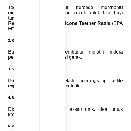
Teether dengan tekstur berbeda membantu
merangsang area mulut dan cocok untuk fase bayi
tumbuh gigi.
Rekomendasi:
IQAngel Silicone Teether Rattle
(BPA
Free & aman digigit).
2.
Rattle / Kerincingan
Bunyi lembut rattle membantu melatih indera
pendengaran dan koordinasi gerak.
3.
Sensory Ball
Bola dengan berbagai tekstur merangsang tactile
exploration dan koordinasi motorik.
4. Balok Susun Sensorik
Didukung warna cerah & tekstur unik, ideal untuk
kreativitas dan logika.
5.
Puzzle Sensorik