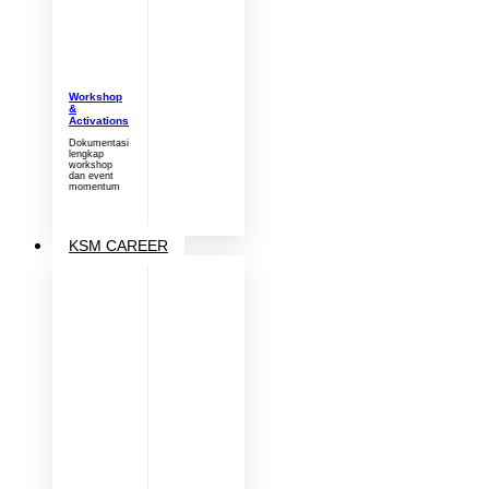
Workshop
&
Activations
Dokumentasi
lengkap
workshop
dan event
momentum
KSM CAREER