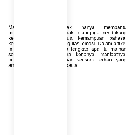
Mainan sensorik tidak hanya membantu
mengembangkan indera anak, tetapi juga mendukung
kemampuan motorik halus, kemampuan bahasa,
konsentrasi, dan bahkan regulasi emosi. Dalam artikel
ini kita membahas secara lengkap apa itu mainan
sensorik, bagaimana cara kerjanya, manfaatnya,
hingga rekomendasi mainan sensorik terbaik yang
aman dan BPA Free untuk batita.