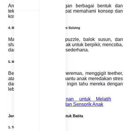
Anak yang bermain dengan berbagai bentuk dan
tekstur cenderung lebih cepat memahami konsep dan
kosakata baru.
4.
Meningkatkan Kemampuan Problem Solving
Mainan sensorik seperti puzzle, balok susun, dan
shape sorter mendorong anak untuk berpikir, mencoba,
dan memecahkan masalah sederhana.
5.
Membantu Regulasi Emosi
Bermain sensorik seperti meremas, menggigit teether,
atau bermain air bisa membantu anak meredakan stres
dan mengekspresikan rasa ingin tahu mereka dengan
lebih sehat.
Baca Juga :
Mainan untuk Melatih
Kemampuan Motorik dan Sensorik Anak
Jenis-Jenis Mainan Sensorik untuk Batita
1.
Teether Sensorik