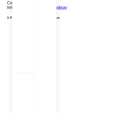
Cocok usia:
6-24 bulan
link pembelian :
shopee goodway
3.
Puzzle Kayu Edukatif – Beringin Toys