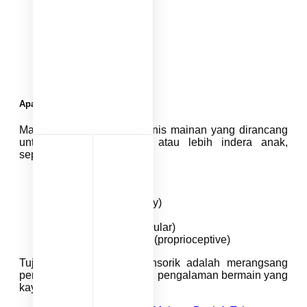
Apa Itu Mainan Sensorik?
Mainan sensorik adalah jenis mainan yang dirancang
untuk menstimulasi satu atau lebih indera anak,
seperti:
Sentuhan (tactile)
Penglihatan (visual)
Pendengaran (auditory)
Penciuman (olfactory)
Gerakan tubuh (vestibular)
Persepsi posisi tubuh (proprioceptive)
Tujuan utama mainan sensorik adalah merangsang
perkembangan otak melalui pengalaman bermain yang
kaya dan variatif.