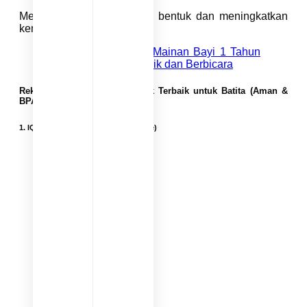
Membantu anak mengenal bentuk dan meningkatkan
kemampuan matching.
Baca Juga :
4 Jenis Mainan Bayi 1 Tahun
Untuk Stimulasi Motorik dan Berbicara
Rekomendasi Mainan Sensorik Terbaik untuk Batita (Aman &
BPA Free)
1.
IQAngel Rattle & Teether (BPA Free)