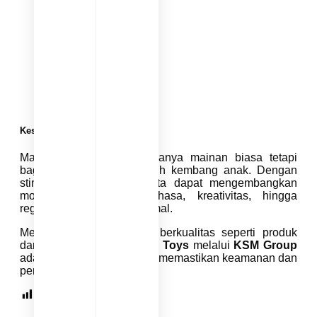
Kesimpulan
Mainan sensorik bukan hanya mainan biasa tetapi
bagian penting dari tumbuh kembang anak. Dengan
stimulasi yang tepat, balita dapat mengembangkan
motorik, kemampuan bahasa, kreativitas, hingga
regulasi emosi secara optimal.
Memilih mainan sensorik berkualitas seperti produk
dari
IQAngel
dan
Beringin Toys
melalui
KSM Group
adalah langkah bijak untuk memastikan keamanan dan
perkembangan anak.
Visitor Pages :
319