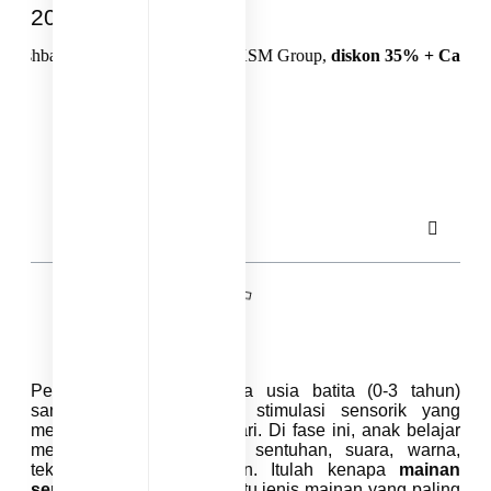
2026
 khusus untuk Reseller KSM Group,
diskon 35% + Cashback 10%,
h
Septian KSM Group
November 27, 2025
Daftar Isi
Perkembangan anak pada usia batita (0-3 tahun)
sangat dipengaruhi oleh stimulasi sensorik yang
mereka dapatkan sehari-hari. Di fase ini, anak belajar
mengenali dunia melalui sentuhan, suara, warna,
tekstur, bau, dan gerakan. Itulah kenapa
mainan
sensorik
menjadi salah satu jenis mainan yang paling