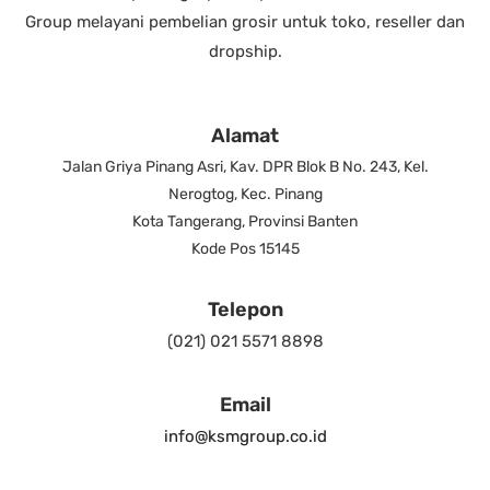
Group melayani pembelian grosir untuk toko, reseller dan
dropship.
Alamat
Jalan Griya Pinang Asri, Kav. DPR Blok B No. 243, Kel.
Nerogtog, Kec. Pinang
Kota Tangerang, Provinsi Banten
Kode Pos 15145
Telepon
(021) 021 5571 8898
Email
info@ksmgroup.co.id