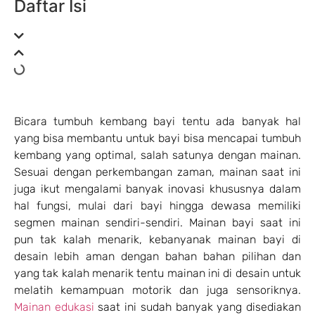
Daftar Isi
Bicara tumbuh kembang bayi tentu ada banyak hal
yang bisa membantu untuk bayi bisa mencapai tumbuh
kembang yang optimal, salah satunya dengan mainan.
Sesuai dengan perkembangan zaman, mainan saat ini
juga ikut mengalami banyak inovasi khususnya dalam
hal fungsi, mulai dari bayi hingga dewasa memiliki
segmen mainan sendiri-sendiri. Mainan bayi saat ini
pun tak kalah menarik, kebanyanak mainan bayi di
desain lebih aman dengan bahan bahan pilihan dan
yang tak kalah menarik tentu mainan ini di desain untuk
melatih kemampuan motorik dan juga sensoriknya.
Mainan edukasi
saat ini sudah banyak yang disediakan