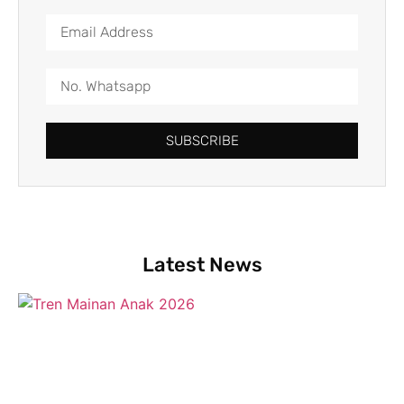
SUBSCRIBE
Latest News