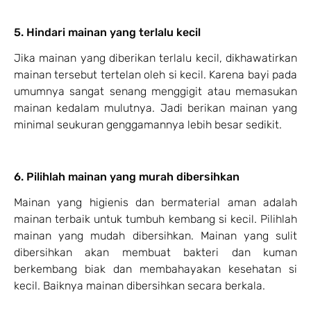
5. Hindari mainan yang terlalu kecil
Jika mainan yang diberikan terlalu kecil, dikhawatirkan
mainan tersebut tertelan oleh si kecil. Karena bayi pada
umumnya sangat senang menggigit atau memasukan
mainan kedalam mulutnya. Jadi berikan mainan yang
minimal seukuran genggamannya lebih besar sedikit.
6. Pilihlah mainan yang murah dibersihkan
Mainan yang higienis dan bermaterial aman adalah
mainan terbaik untuk tumbuh kembang si kecil. Pilihlah
mainan yang mudah dibersihkan. Mainan yang sulit
dibersihkan akan membuat bakteri dan kuman
berkembang biak dan membahayakan kesehatan si
kecil. Baiknya mainan dibersihkan secara berkala.