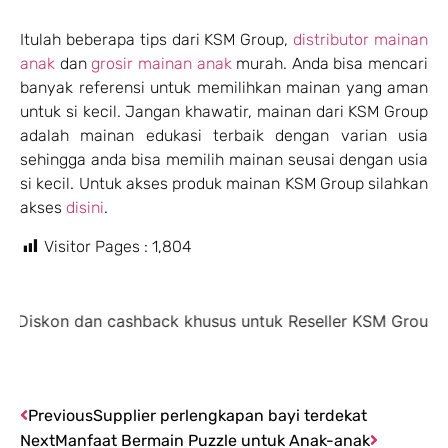
Itulah beberapa tips dari KSM Group,
distributor mainan
anak
dan
grosir mainan anak
murah. Anda bisa mencari
banyak referensi untuk memilihkan mainan yang aman
untuk si kecil. Jangan khawatir, mainan dari KSM Group
adalah mainan edukasi terbaik dengan varian usia
sehingga anda bisa memilih mainan seusai dengan usia
si kecil. Untuk akses produk mainan KSM Group silahkan
akses
disini
.
Visitor Pages :
1,804
kon dan cashback khusus untuk Reseller KSM Group,
disk
Previous
Supplier perlengkapan bayi terdekat
Next
Manfaat Bermain Puzzle untuk Anak-anak