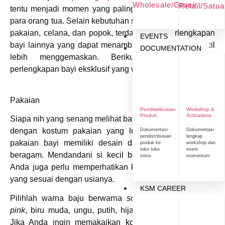
Wholesale/Grosir
Retail/Satu
tentu menjadi momen yang paling ditunggu-tunggu oleh
para orang tua. Selain kebutuhan sandang utama, seperti
pakaian, celana, dan popok, terdapat pula perlengkapan
EVENTS
bayi lainnya yang dapat menambah penampilan si kecil
DOCUMENTATION
lebih menggemaskan. Berikut ini terdapat 6
perlengkapan bayi eksklusif yang wajib Anda miliki.
Pakaian
Pendistribusian
Workshop &
Produk
Activations
Siapa nih yang senang melihat bayi-bayi menggemaskan
dengan kostum pakaian yang lucu? Pada masa kini
Dokumentasi
Dokumentasi
pendistribusian
lengkap
pakaian bayi memiliki desain dan motif yang sangat
produk ke
workshop dan
toko toko
event
beragam. Mendandani si kecil boleh-boleh saja, tetapi
mitra
momentum
Anda juga perlu memperhatikan kenyamanan dan gaya
yang sesuai dengan usianya.
KSM CAREER
Pilihlah warna baju berwarna
soft
dan terang, seperti
pink
, biru muda, ungu, putih, hijau muda, atau lainnya.
Jika Anda ingin memakaikan kostum unik, lebih baik