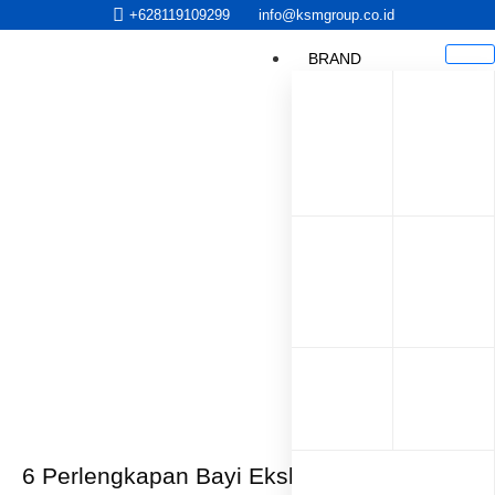
+628119109299
info@ksmgroup.co.id
BRAND
6 Perlengkapan Bayi Eksklusif Terlengkap