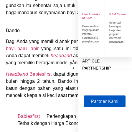
gunakan itu sebentar saja untuk keperluan foto. Sebab,
bagaimanapun kenyamanan bayi adalah hal yang utama.
Live & Works
KSM Career
at KSM
Informasi
Dokumentasi
lowongan
Bando
lengkap acara
kerja dan
internal,
program
ceremonial &
internship
Bagi Anda yang memiliki anak perempuan,
perlengkapan
pernghargaan
perusahaan
bayi baru lahir
yang satu ini tidak boleh ketinggalan.
Anda dapat membeli
headband
ala Korea dari
Babiesfirst
ARTICLE
yang memiliki beragam model yang cantik.
PARTNERSHIP
Headband
Babiesfirst
dapat digunakan mulai dari usia 0
bulan hingga 2 tahun. Bando ini terbuat dari material
katun dengan bahan yang elastis, sehingga tidak akan
mencekik kepala si kecil saat memakainya.
Partner Kami
Babiesfirst
: Perlengkapan Bayi Berkualitas
Terbaik dengan Harga Ekonomis