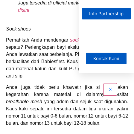
Juga tersedia di official marketplace kami , klik
disini
Info Partnership
Sock shoes
Pernahkah Anda mendengar
sock shoes
atau kaus kaki
sepatu? Perlengkapan bayi ekslusif ini juga tidak boleh
Anda lewatkan saat berbelanja. Pilihlan kaus kaki sepatu
Kontak Kami
berkualitas dari Babiesfirst. Kaus kaki sepatu ini terbuat
dari material katun dan kulit PU yang dilengkapi silikon
anti slip.
Anda juga tidak perlu khawatir jika si kecil akan
X
kegerahan karena material di dalamnya bersifat
breathable mesh
yang adem dan sejuk saat digunakan.
Kaus kaki sepatu ini tersedia dalam tiga ukuran, yakni
nomor 11 untuk bayi 0-6 bulan, nomor 12 untuk bayi 6-12
bulan, dan nomor 13 untuk bayi 12-18 bulan.