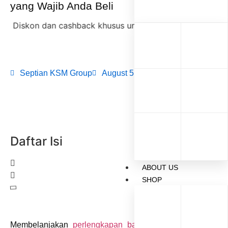
yang Wajib Anda Beli
iskon dan cashback khusus untuk Reseller KSM Group,
dis
Septian KSM Group
August 5, 2022
Daftar Isi
ABOUT US
SHOP
Membelanjakan
perlengkapan bayi
untuk pertama kali