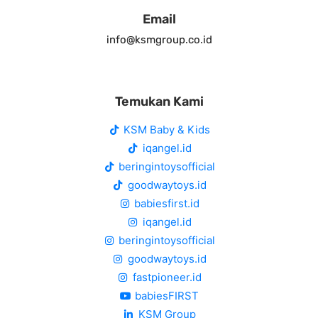
Email
info@ksmgroup.co.id
Temukan Kami
KSM Baby & Kids
iqangel.id
beringintoysofficial
goodwaytoys.id
babiesfirst.id
iqangel.id
beringintoysofficial
goodwaytoys.id
fastpioneer.id
babiesFIRST
KSM Group