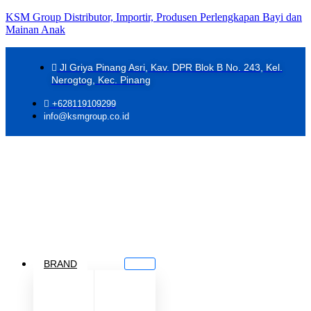
KSM Group Distributor, Importir, Produsen Perlengkapan Bayi dan
Mainan Anak
Jl Griya Pinang Asri, Kav. DPR Blok B No. 243, Kel.
Nerogtog, Kec. Pinang
+628119109299
info@ksmgroup.co.id
BRAND