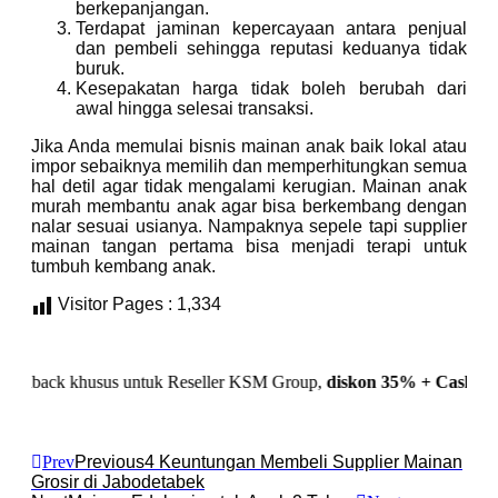
berkepanjangan.
Terdapat jaminan kepercayaan antara penjual
dan pembeli sehingga reputasi keduanya tidak
buruk.
Kesepakatan harga tidak boleh berubah dari
awal hingga selesai transaksi.
Jika Anda memulai bisnis mainan anak baik lokal atau
impor sebaiknya memilih dan memperhitungkan semua
hal detil agar tidak mengalami kerugian. Mainan anak
murah membantu anak agar bisa berkembang dengan
nalar sesuai usianya. Nampaknya sepele tapi supplier
mainan tangan pertama bisa menjadi terapi untuk
tumbuh kembang anak.
Visitor Pages :
1,334
 khusus untuk Reseller KSM Group,
diskon 35% + Cashback 10%,
d
Prev
Previous
4 Keuntungan Membeli Supplier Mainan
Grosir di Jabodetabek