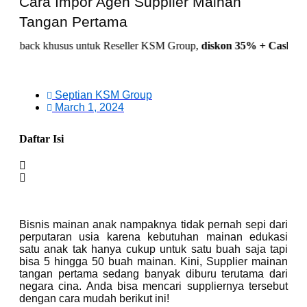
Cara Impor Agen Supplier Mainan
Tangan Pertama
 khusus untuk Reseller KSM Group,
diskon 35% + Cashback 10%,
h
Septian KSM Group
March 1, 2024
Daftar Isi
Bisnis mainan anak nampaknya tidak pernah sepi dari
perputaran usia karena kebutuhan mainan edukasi
satu anak tak hanya cukup untuk satu buah saja tapi
bisa 5 hingga 50 buah mainan. Kini, Supplier mainan
tangan pertama sedang banyak diburu terutama dari
negara cina. Anda bisa mencari suppliernya tersebut
dengan cara mudah berikut ini!