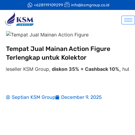
+628119109299
info@ksmgroup.co.id
Tempat Jual Mainan Action Figure
Terlengkap untuk Kolektor
ller KSM Group,
diskon 35% + Cashback 10%,
hubungi tim
Septian KSM Group
December 9, 2025