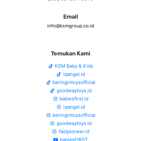
Email
info@ksmgroup.co.id
Temukan Kami
KSM Baby & Kids
iqangel.id
beringintoysofficial
goodwaytoys.id
babiesfirst.id
iqangel.id
beringintoysofficial
goodwaytoys.id
fastpioneer.id
babiesFIRST