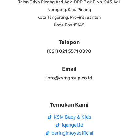
Jalan Griya Pinang Asri, Kav. DPR Blok B No. 243, Kel.
Nerogtog, Kec. Pinang
Kota Tangerang, Provinsi Banten
Kode Pos 15145
Telepon
(021) 021 5571 8898
Email
info@ksmgroup.co.id
Temukan Kami
KSM Baby & Kids
iqangel.id
beringintoysofficial