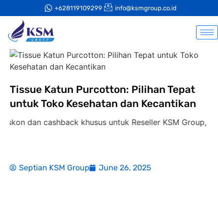
+628119109299
info@ksmgroup.co.id
Tissue Katun Purcotton: Pilihan Tepat
untuk Toko Kesehatan dan Kecantikan
dan cashback khusus untuk Reseller KSM Group,
diskon 3
Septian KSM Group
June 26, 2025