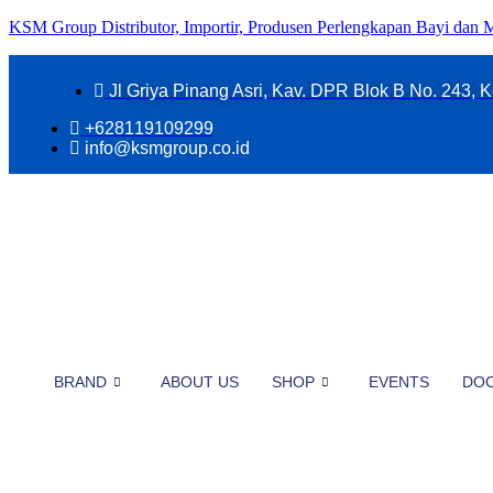
KSM Group Distributor, Importir, Produsen Perlengkapan Bayi dan
Jl Griya Pinang Asri, Kav. DPR Blok B No. 243, K
+628119109299
info@ksmgroup.co.id
BRAND
ABOUT US
SHOP
EVENTS
DO