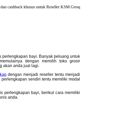
back khusus untuk Reseller KSM Group,
diskon 35% + Cashback 1
is perlengkapan bayi. Banyak peluang untuk
 memulainya dengan memilih toko grosir
 akan anda jual lagi.
gkap
dengan menjadi reseller tentu menjadi
 perlengkapan sendiri tentu memiliki modal
perlengkapan bayi, berikut cara memiliki
snis anda.