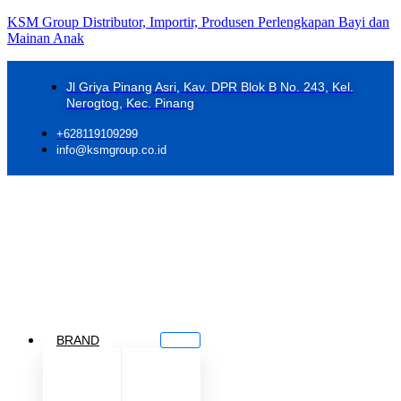
KSM Group Distributor, Importir, Produsen Perlengkapan Bayi dan
Mainan Anak
Jl Griya Pinang Asri, Kav. DPR Blok B No. 243, Kel.
Nerogtog, Kec. Pinang
+628119109299
info@ksmgroup.co.id
BRAND