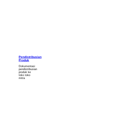
Pendistribusian
Produk
Dokumentasi
pendistribusian
produk ke
toko toko
mitra