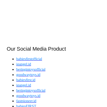
Our Social Media Product
babiesfirstofficial
iqangel.id
beringintoysofficial
goodwaytoys.id
babiesfirst.id
iqangel.id
beringintoysofficial
goodwaytoys.id
fastpioneer.id
babiesFIRST