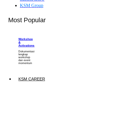
KSM Group
Most Popular
Workshop
&
Activations
Dokumentasi
lengkap
workshop
dan event
momentum
KSM CAREER