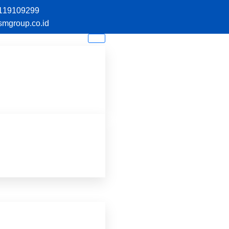
119109299
smgroup.co.id