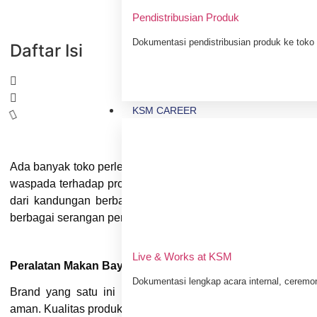
Pendistribusian Produk
Dokumentasi pendistribusian produk ke toko 
Daftar Isi
KSM CAREER
Ada banyak toko perlengkapan bayi yang menyajikan produk
waspada terhadap produk yang memiliki kandungan zat be
dari kandungan berbahaya tersebut dapat mengancam kes
berbagai serangan penyakit. Inilah produk terbaik toko perle
Live & Works at KSM
Peralatan Makan Bayi dari Grabease
Dokumentasi lengkap acara internal, ceremo
Brand yang satu ini berusaha memproduksi
peralatan m
aman. Kualitas produk terbaik dengan berbagai keunggulan