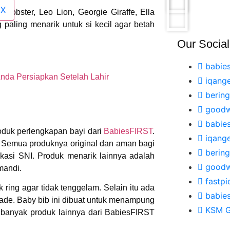
X
 Lobster, Leo Lion, Georgie Giraffe, Ella
 paling menarik untuk si kecil agar betah
Our Socia
babies
nda Persiapkan Setelah Lahir
iqange
bering
goodw
babies
duk perlengkapan bayi dari
BabiesFIRST
.
iqange
 Semua produknya original dan aman bagi
bering
ifikasi SNI. Produk menarik lainnya adalah
goodw
mandi.
fastpi
ring agar tidak tenggelam. Selain itu ada
babie
grade. Baby bib ini dibuat untuk menampung
KSM 
 banyak produk lainnya dari BabiesFIRST