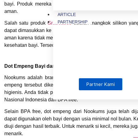
bayi. Produk mereka juga telah mendapatkan sertifikat S
aman.
ARTICLE
PARTNERSHIP
Salah satu produk
Grabeases
adalah mangkok silikon yang
dapat dimasukkan ke dalam microwave untuk memanaskan 
aman karena tidak meninggalkan aroma sabun. Teksturnya le
kesehatan bayi. Tersedia dua pilihan warna mangkok silikon
Dot Empeng Bayi dari Nookums
Nookums adalah brand yang memproduksi dot empeng ungg
Partner Kami
empeng tersebut diketahui sangat tinggi disertai dengan 
higienis. Anda tidak perlu khawatir karena produk mereka
Nasional Indonesia dan BPA free.
Selain BPA free, dot empeng dari Nookums juga telah di
dapat digunakan oleh bayi dengan usia minimal nol bulan. 
diuji dengan hasil terbaik. Untuk menarik si kecil, mereka 
menarik.