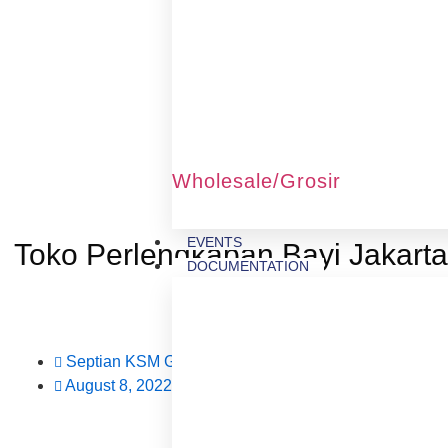
Wholesale/Grosir
EVENTS
Toko Perlengkapan Bayi Jakarta
DOCUMENTATION
Promo Diskon dan cas
Septian KSM Group
August 8, 2022