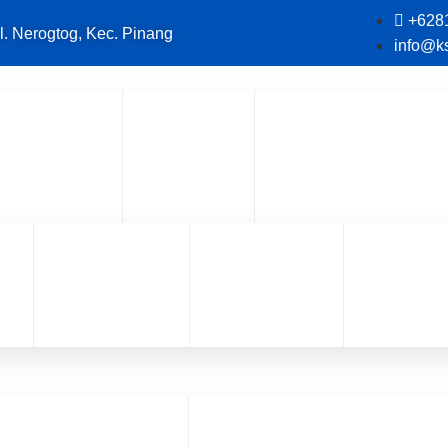
+628
l. Nerogtog, Kec. Pinang
info@k