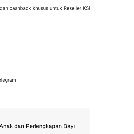
hback khusus untuk Reseller KSM Group,
diskon 35% + Ca
elegram
 Anak dan Perlengkapan Bayi