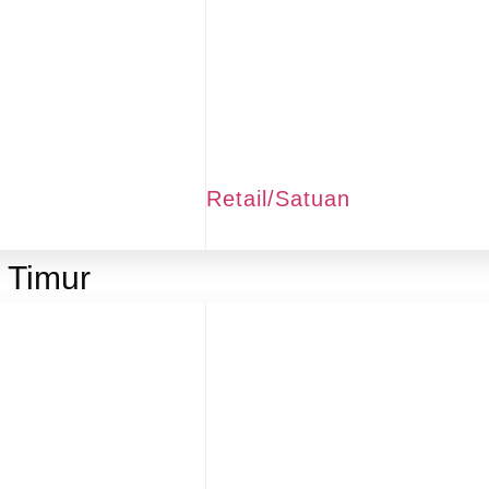
Retail/Satuan
 Timur
hback khusus untuk Reseller KSM Group,
diskon 35% + Ca