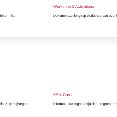
Workshop & Activations
toko mitra
Dokumentasi lengkap workshop dan eve
 kebutuhan bayi. Namun Anda tentu harus
rbahaya untuk perlengkapan bayi. Dampak
ehatan bayi yang masih rentan terhadap
ngkapan bayi Jakarta Timur.
KSM Career
nial & pernghargaan
Informasi lowongan kerja dan program int
akan bayi
dengan menggunakan material
 dalam menemani berbagai kegiatan makan