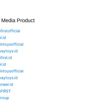
l Media Product
firstofficial
l.id
intoysofficial
aytoys.id
first.id
l.id
intoysofficial
aytoys.id
oneer.id
sFIRST
Group