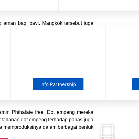
NI dan BPA free sehingga sudah terjamin
 aman bagi bayi. Mangkok tersebut juga
makanan bayi. Proses pencuciannya juga
mbut dan anti bakteri sehingga aman bagi
 yakni merah muda dan biru.
ulan untuk bayi. Kualitas material dot
Info Partnership
gantungan boneka berbahan eksklusif dan
 sudah dijamin aman dengan label Standar
jamin Phthalate free. Dot empeng mereka
Ketahanan dot empeng terhadap panas juga
juga memproduksinya dalam berbagai bentuk