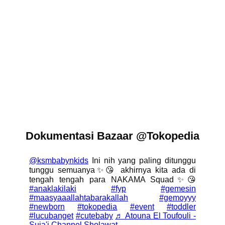
Dokumentasi Bazaar @Tokopedia
@ksmbabynkids
Ini nih yang paling ditunggu
tunggu semuanya✨😘 akhirnya kita ada di
tengah tengah para NAKAMA Squad✨😘
#anaklakilaki
#fyp
#gemesin
#maasyaaallahtabarakallah
#gemoyyy
#newborn
#tokopedia
#event
#toddler
#lucubanget
#cutebaby
♬ Atouna El Toufouli -
Suja'i Channel Sholawat