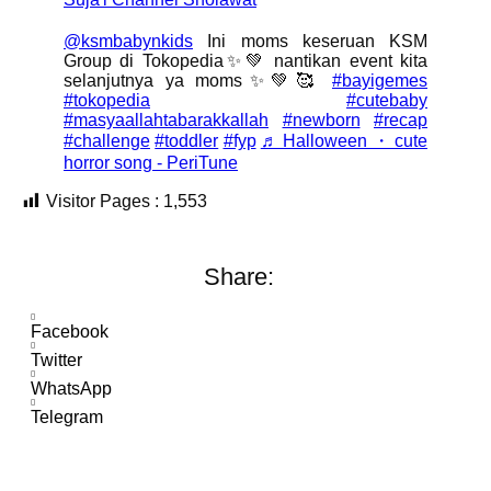
@ksmbabynkids
Ini moms keseruan KSM
Group di Tokopedia✨💚 nantikan event kita
selanjutnya ya moms✨💚🥰
#bayigemes
#tokopedia
#cutebaby
#masyaallahtabarakkallah
#newborn
#recap
#challenge
#toddler
#fyp
♬ Halloween ・ cute
horror song - PeriTune
Visitor Pages :
1,553
Share:
Facebook
Twitter
WhatsApp
Telegram