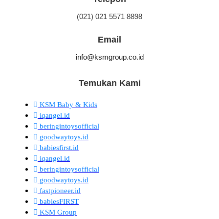
(021) 021 5571 8898
Email
info@ksmgroup.co.id
Temukan Kami
KSM Baby & Kids
iqangel.id
beringintoysofficial
goodwaytoys.id
babiesfirst.id
iqangel.id
beringintoysofficial
goodwaytoys.id
fastpioneer.id
babiesFIRST
KSM Group