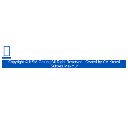
Copyright © KSM Group | All Right Reserved | Owned by CV Kreasi
Sukses Makmur