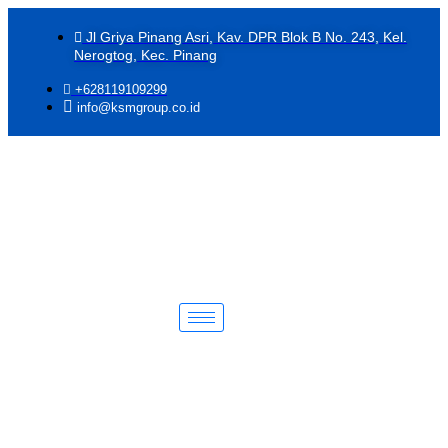
Jl Griya Pinang Asri, Kav. DPR Blok B No. 243, Kel.
Nerogtog, Kec. Pinang
+628119109299
info@ksmgroup.co.id