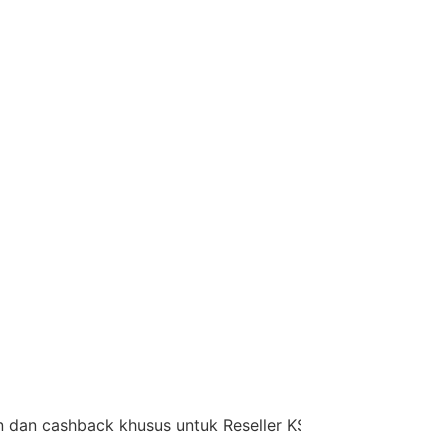
shback khusus untuk Reseller KSM Group,
diskon 35% + C