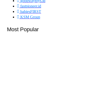
goodwaytoys.id
fastpioneer.id
babiesFIRST
KSM Group
Most Popular