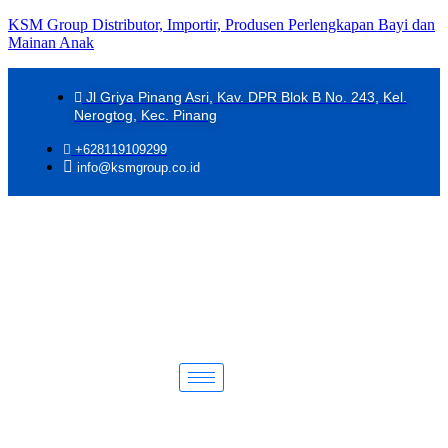
KSM Group Distributor, Importir, Produsen Perlengkapan Bayi dan
Mainan Anak
Jl Griya Pinang Asri, Kav. DPR Blok B No. 243, Kel.
Nerogtog, Kec. Pinang
+628119109299
info@ksmgroup.co.id