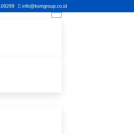
109299
info@ksmgroup.co.id