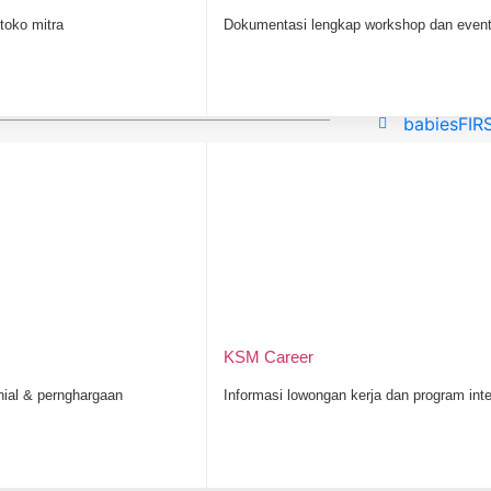
iqangel.id
toko mitra
Dokumentasi lengkap workshop dan eve
beringinto
goodwayto
fastpionee
babiesFIR
KSM Grou
Most Popu
lan hingga 1 tahun? Memilih mainan bayi
manan, para pakar dab produsen biasanya
k menstimulasi tumbuh kembang mereka.
kan memberika mainan bayi yang memang
KSM Career
tu.
nial & pernghargaan
Informasi lowongan kerja dan program int