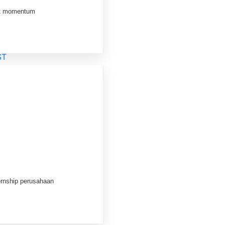
nt momentum
ysofficial
ys.id
r.id
ST
p
lar
ernship perusahaan