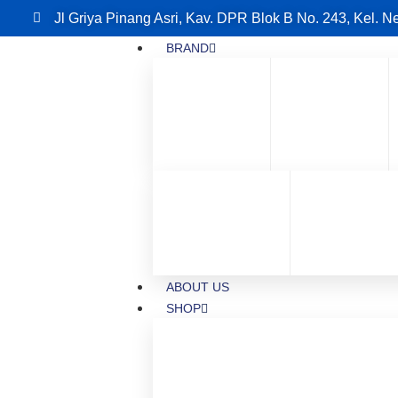
Jl Griya Pinang Asri, Kav. DPR Blok B No. 243, Kel. N
BRAND
ABOUT US
SHOP