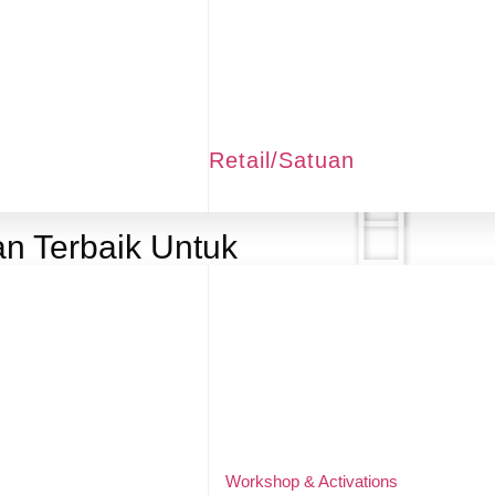
Retail/Satuan
an Terbaik Untuk
Our Socia
babiesfirst
back khusus untuk Reseller KSM Group,
diskon 35% + Ca
iqangel.id
beringinto
goodwayto
babiesfirst
Workshop & Activations