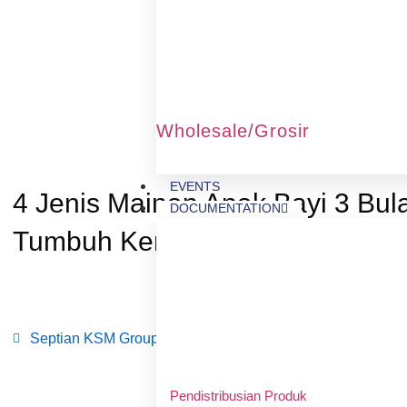
Wholesale/Grosir
EVENTS
4 Jenis Mainan Anak Bayi 3 Bul
DOCUMENTATION
Tumbuh Kembang Optimal
Promo Diskon dan cash
Septian KSM Group
October 13, 2023
Pendistribusian Produk