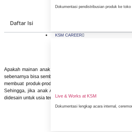
Dokumentasi pendistribusian produk ke toko 
Daftar Isi
KSM CAREER
Apakah mainan anak bayi 3 bulan terbaik untuk usia 3 bu
sebenarnya bisa sembarangan. Ya, selain untuk alasan kea
membuat produk-produk mainan bayi dengan tujuan untu
Sehingga, jika anak Anda masih berusia 3 bulan, pasti
Live & Works at KSM
didesain untuk usia tersebut hingga untuk jangka waktu terten
Dokumentasi lengkap acara internal, ceremo