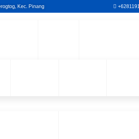
erogtog, Kec. Pinang
+628119