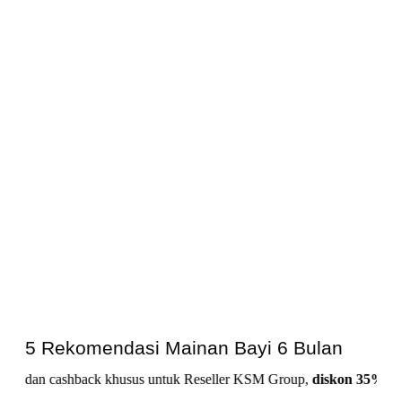
5 Rekomendasi Mainan Bayi 6 Bulan
ashback khusus untuk Reseller KSM Group,
diskon 35% + Cashbac