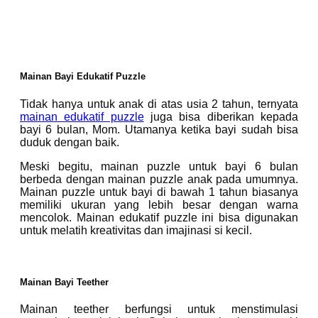
Mainan Bayi Edukatif Puzzle
Tidak hanya untuk anak di atas usia 2 tahun, ternyata
mainan edukatif puzzle
juga bisa diberikan kepada
bayi 6 bulan, Mom. Utamanya ketika bayi sudah bisa
duduk dengan baik.
Meski begitu, mainan puzzle untuk bayi 6 bulan
berbeda dengan mainan puzzle anak pada umumnya.
Mainan puzzle untuk bayi di bawah 1 tahun biasanya
memiliki ukuran yang lebih besar dengan warna
mencolok. Mainan edukatif puzzle ini bisa digunakan
untuk melatih kreativitas dan imajinasi si kecil.
Mainan Bayi Teether
Mainan teether berfungsi untuk menstimulasi