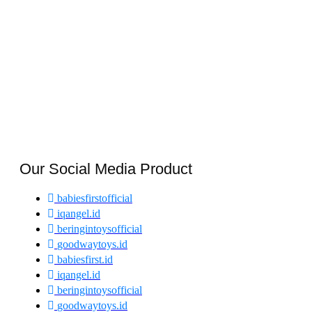
Our Social Media Product
babiesfirstofficial
iqangel.id
beringintoysofficial
goodwaytoys.id
babiesfirst.id
iqangel.id
beringintoysofficial
goodwaytoys.id