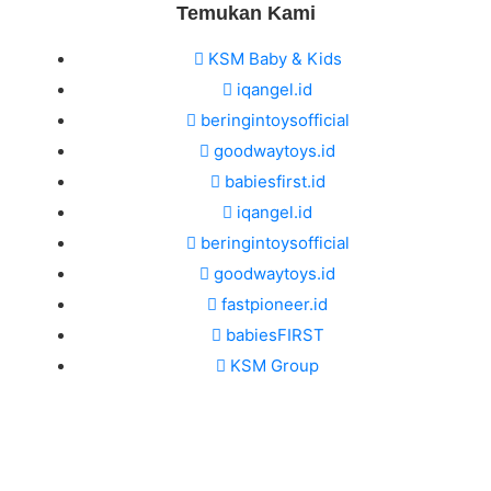
Temukan Kami
KSM Baby & Kids
iqangel.id
beringintoysofficial
goodwaytoys.id
babiesfirst.id
iqangel.id
beringintoysofficial
goodwaytoys.id
fastpioneer.id
babiesFIRST
KSM Group