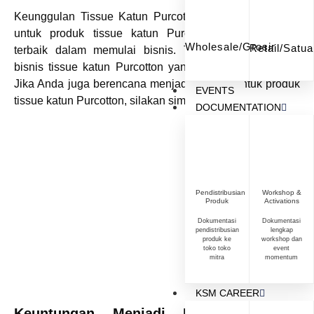
Keunggulan Tissue Katun Purcotton – Menjadi reseller
untuk produk tissue katun Purcotton adalah pilihan
Wholesale/Grosir
Retail/Satu
terbaik dalam memulai bisnis. Terlebih lagi,
peluang
bisnis tissue katun Purcotton
yang sangat menjanjikan.
Jika Anda juga berencana menjadi reseller untuk produk
EVENTS
tissue katun Purcotton, silakan simak artikel berikut.
DOCUMENTATION
Pendistribusian
Workshop &
Produk
Activations
Dokumentasi
Dokumentasi
pendistribusian
lengkap
produk ke
workshop dan
toko toko
event
mitra
momentum
KSM CAREER
Keuntungan Menjadi Reseller Tissue