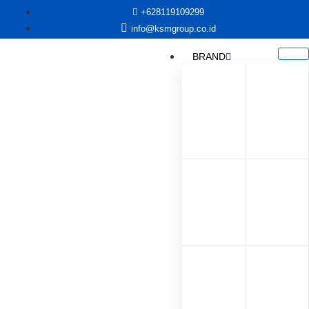
+628119109299
info@ksmgroup.co.id
BRAND