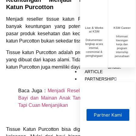
Katun Purcotton
Menjadi reseller tissue katun Purcotton menawarkan
banyak keuntungan yang potensial. Utamanya pada
Live & Works
KSM Career
at KSM
pasar produk kesehatan dan kecantikan. Sebab, tissue
Informasi
katun Purcotton bukan sekedar tissue biasa.
Dokumentasi
lowongan
lengkap acara
kerja dan
internal,
program
Tissue katun Purcotton adalah produk tissue berkualitas
ceremonial &
internship
pernghargaan
perusahaan
yang dibuat dari kapas alami. Tidak hanya lembut, tissue
katun Purcotton juga memiliki daya serap yang andal.
ARTICLE
PARTNERSHIP
Baca Juga :
Menjadi Reseller Perlengkapan
Bayi dan Mainan Anak Tanpa Modal Besar,
Tapi Cuan Menjanjikan
Partner Kami
Tissue Katun Purcotton bisa digunakan oleh berbagai