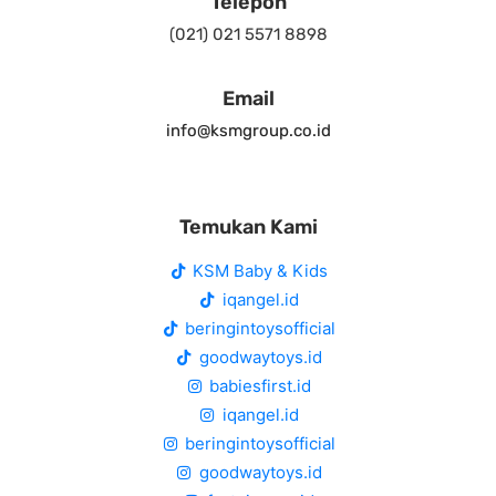
Telepon
(021) 021 5571 8898
Email
info@ksmgroup.co.id
Temukan Kami
KSM Baby & Kids
iqangel.id
beringintoysofficial
goodwaytoys.id
babiesfirst.id
iqangel.id
beringintoysofficial
goodwaytoys.id