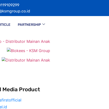
119109299
@ksmgroup.co.id
RTICLE
PARTNERSHIP
0%,
hubungi tim reseller kami di 08119109299 atau klik tom
l Media Product
firstofficial
el.id