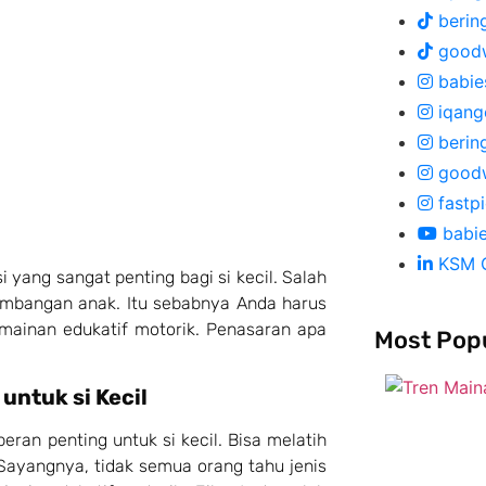
berin
good
babies
iqang
berin
good
fastp
babi
KSM 
i yang sangat penting bagi si kecil. Salah
embangan anak. Itu sebabnya Anda harus
rmainan edukatif motorik. Penasaran apa
Most Pop
untuk si Kecil
eran penting untuk si kecil. Bisa melatih
Sayangnya, tidak semua orang tahu jenis