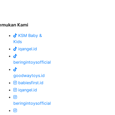
emukan Kami
KSM Baby &
Kids
iqangel.id
beringintoysofficial
goodwaytoys.id
babiesfirst.id
iqangel.id
beringintoysofficial