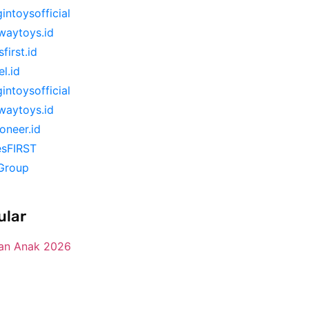
gintoysofficial
waytoys.id
first.id
el.id
gintoysofficial
waytoys.id
ioneer.id
esFIRST
Group
ular