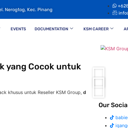
+628
el. Nerogtog, Kec. Pinang
info
EVENTS
DOCUMENTATION
KSM CAREER
A
ik yang Cocok untuk
sus untuk Reseller KSM Group,
diskon 35% + Cashback 1
Our Socia
babies
iqang