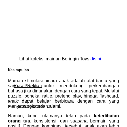
Lihat koleksi mainan Beringin Toys
disini
Kesimpulan
Mainan stimulasi bicara anak adalah alat bantu yang
Retail/Satuan
sangat efektif untuk mendukung perkembangan
bahasa jika digunakan dengan cara yang tepat. Melalui
puzzle, boneka, rattle, pretend play, hingga flashcard,
anak dapat belajar berbicara dengan cara yang
EVENTS
menyenangkan dan alami.
DOCUMENTATION
Namun, kunci utamanya tetap pada
keterlibatan
orang tua
, konsistensi, dan suasana bermain yang
positif. Dengan kombinasi tersebut, anak akan lebih