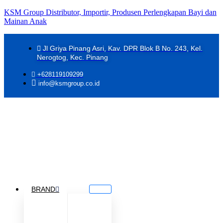
KSM Group Distributor, Importir, Produsen Perlengkapan Bayi dan
Mainan Anak
Jl Griya Pinang Asri, Kav. DPR Blok B No. 243, Kel.
Nerogtog, Kec. Pinang
+628119109299
info@ksmgroup.co.id
BRAND