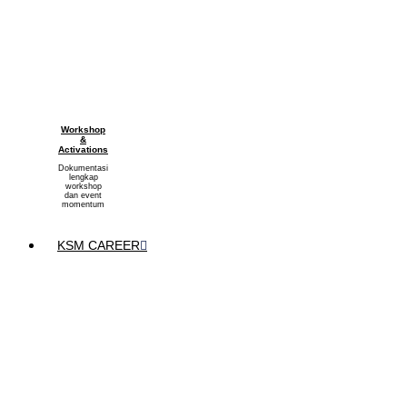
Workshop
&
Activations
Dokumentasi
lengkap
workshop
dan event
momentum
KSM CAREER