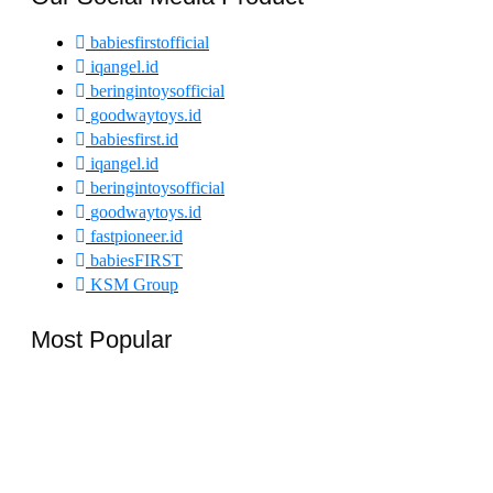
babiesfirstofficial
iqangel.id
beringintoysofficial
goodwaytoys.id
babiesfirst.id
iqangel.id
beringintoysofficial
goodwaytoys.id
fastpioneer.id
babiesFIRST
KSM Group
Most Popular