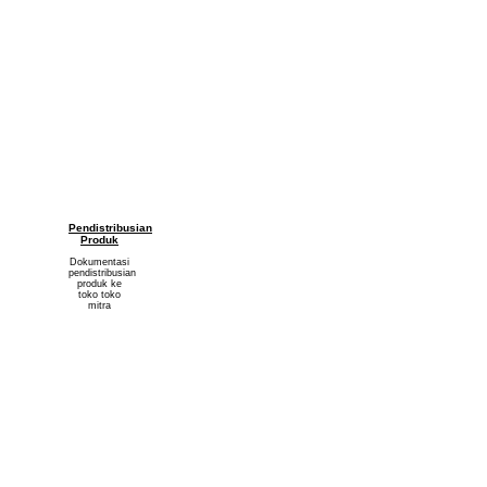
Pendistribusian
Produk
Dokumentasi
pendistribusian
produk ke
toko toko
mitra