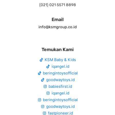
(021) 021 5571 8898
Email
info@ksmgroup.co.id
Temukan Kami
KSM Baby & Kids
iqangel.id
beringintoysofficial
goodwaytoys.id
babiesfirst.id
iqangel.id
beringintoysofficial
goodwaytoys.id
fastpioneer.id