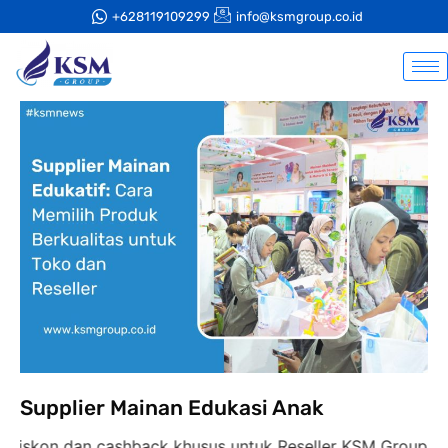
+628119109299
info@ksmgroup.co.id
Supplier Mainan Edukasi Anak
 cashback khusus untuk Reseller KSM Group,
diskon 35% 