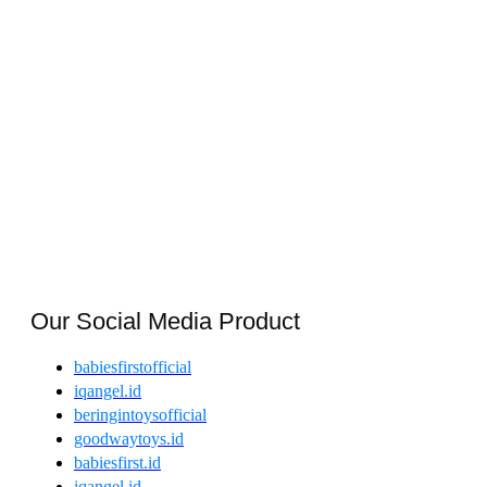
Our Social Media Product
babiesfirstofficial
iqangel.id
beringintoysofficial
goodwaytoys.id
babiesfirst.id
iqangel.id