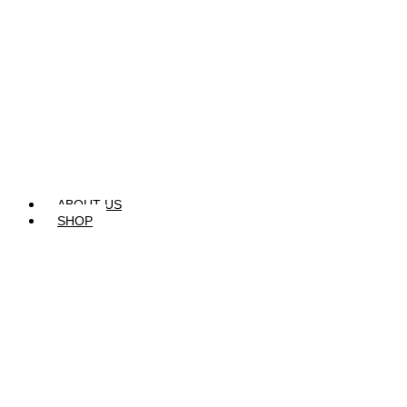
ABOUT US
SHOP