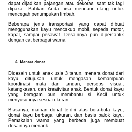
dapat dijadikan pajangan atau dekorasi saat tak lagi
dipakai. Bahkan Anda bisa mendaur ulang untuk
mencegah penumpukan limbah.
Beberapa jenis transportasi yang dapat dibuat
menggunakan kayu mencakup mobil, sepeda motor,
kapal, sampai pesawat. Desainnya pun dipercantik
dengan cat berbagai warna.
Menara donat
Didesain untuk anak usia 3 tahun, menara donat dari
kayu ditujukan untuk mengasah kemampuan
koordinasi mata dan tangan, persepsi visual,
ketangkasan, dan kreativitas anak. Bentuk donat kayu
yang beragam pun membantu si Kecil untuk
menyusunnya sesuai ukuran.
Biasanya, mainan donat terdiri atas bola-bola kayu,
donat kayu berbagai ukuran, dan basis balok kayu.
Pemakaian warna yang berbeda juga membuat
desainnya menarik.