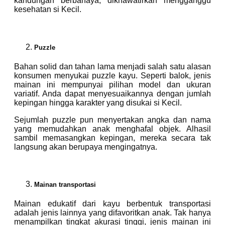
kandungan berbahaya, dikhawatirkan mengganggu
kesehatan si Kecil.
Puzzle
Bahan solid dan tahan lama menjadi salah satu alasan
konsumen menyukai puzzle kayu. Seperti balok, jenis
mainan ini mempunyai pilihan model dan ukuran
variatif. Anda dapat menyesuaikannya dengan jumlah
kepingan hingga karakter yang disukai si Kecil.
Sejumlah puzzle pun menyertakan angka dan nama
yang memudahkan anak menghafal objek. Alhasil
sambil memasangkan kepingan, mereka secara tak
langsung akan berupaya mengingatnya.
Mainan transportasi
Mainan edukatif dari kayu berbentuk transportasi
adalah jenis lainnya yang difavoritkan anak. Tak hanya
menampilkan tingkat akurasi tinggi, jenis mainan ini